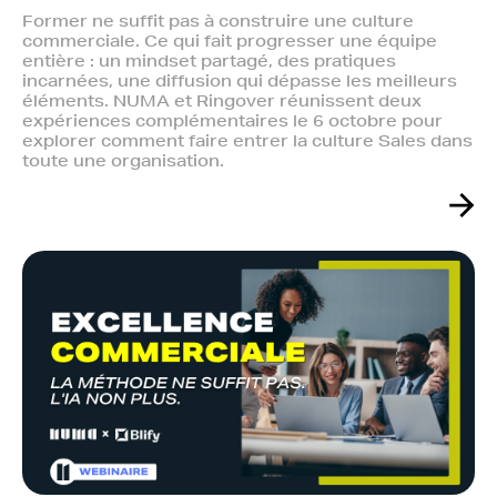
Former ne suffit pas à construire une culture
commerciale. Ce qui fait progresser une équipe
entière : un mindset partagé, des pratiques
incarnées, une diffusion qui dépasse les meilleurs
éléments. NUMA et Ringover réunissent deux
expériences complémentaires le 6 octobre pour
explorer comment faire entrer la culture Sales dans
toute une organisation.