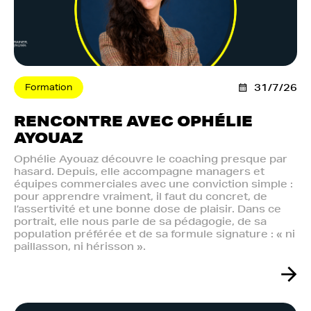
Formation
31/7/26
RENCONTRE AVEC OPHÉLIE
AYOUAZ
Ophélie Ayouaz découvre le coaching presque par
hasard. Depuis, elle accompagne managers et
équipes commerciales avec une conviction simple :
pour apprendre vraiment, il faut du concret, de
l’assertivité et une bonne dose de plaisir. Dans ce
portrait, elle nous parle de sa pédagogie, de sa
population préférée et de sa formule signature : « ni
paillasson, ni hérisson ».