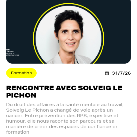
Formation
31/7/26
RENCONTRE AVEC SOLVEIG LE
PICHON
Du droit des affaires à la santé mentale au travail,
Solveig Le Pichon a changé de voie après un
cancer. Entre prévention des RPS, expertise et
humour, elle nous raconte son parcours et sa
manière de créer des espaces de confiance en
formation.