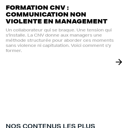
FORMATION CNV :
COMMUNICATION NON
VIOLENTE EN MANAGEMENT
Un collaborateur qui se braque. Une tension qui
s'installe. La CNV donne aux managers une
méthode structurée pour aborder ces moments
sans violence ni capitulation. Voici comment s'y
former.
NOS CONTENUS LES PLUS