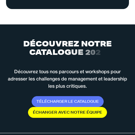
D
É
C
O
U
V
R
E
Z
N
O
T
R
E
C
A
T
A
L
O
G
U
E
2
0
2
6
Découvrez tous nos parcours et workshops pour
adresser les challenges de management et leadership
les plus critiques.
T
É
L
É
C
H
A
R
G
E
R
L
E
C
A
T
A
L
O
G
U
E
É
C
H
A
N
G
E
R
A
V
E
C
N
O
T
R
E
É
Q
U
I
P
E