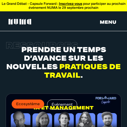
Le Grand Débat - Capsule Forward :
Inscrivez-vous
pour participer au prochain
événement NUMA le 29 septembre prochain
R
E
S
S
O
U
R
C
E
S
PRENDRE UN TEMPS
D’AVANCE SUR LES
NOUVELLES
PRATIQUES DE
TRAVAIL
.
Ecosystème
Événement