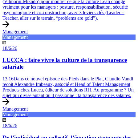
(Vilmorin-Mikado) pour montrer ce que la culture Lean change
vraiment pour les managers : posture, responsabilisation, sécurité
psychologique et co-construction, avec 3 leviers clés (Leader =
Teacher, aller sur le terrain, “problems are gold”).
Management
Management
18/6/26
LUCCA : faire vivre la culture de la transparence
salariale
13:16Dans ce nouvel épisode des Pieds dans le Plat, Claudio Vandi
reçoit Alexandre Imbeaux, associé et Head of Talent Management
Products chez Lucca, éditeur de solutions RH. Au programme ? Un
sujet qui divise autant qu'il passionne : la transparence des salaires.
Management
Management
18/6/26
De l’individuel au collectif, l’équation gagnante des