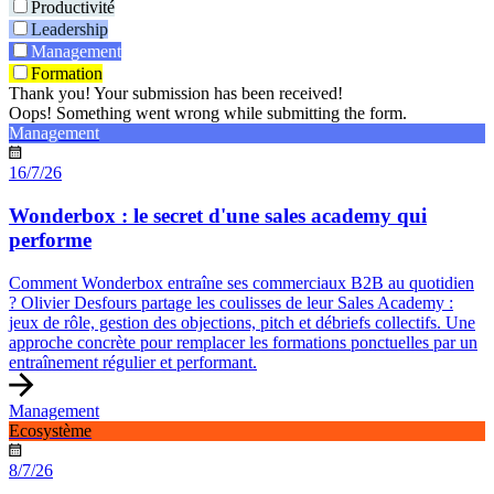
Productivité
Leadership
Management
Formation
Thank you! Your submission has been received!
Oops! Something went wrong while submitting the form.
Management
16/7/26
Wonderbox : le secret d'une sales academy qui
performe
Comment Wonderbox entraîne ses commerciaux B2B au quotidien
? Olivier Desfours partage les coulisses de leur Sales Academy :
jeux de rôle, gestion des objections, pitch et débriefs collectifs. Une
approche concrète pour remplacer les formations ponctuelles par un
entraînement régulier et performant.
Management
Ecosystème
8/7/26