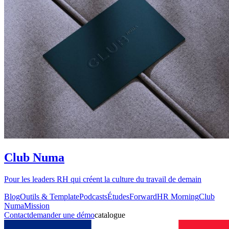
Club Numa
Pour les leaders RH qui créent la culture du travail de demain
Blog
Outils & Template
Podcasts
Études
Forward
HR Morning
Club
Numa
Mission
Contact
d
e
m
a
n
d
e
r
u
n
e
d
é
m
o
c
a
t
a
l
o
g
u
e