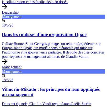
la collaboration et des feedbacks bien dosés.
Leadership
Management
18/6/26
Dans les coulisses d’une organisation Opale
Calixte Bonnet Saint Georges partage son retour d’expérience sur
l’organisation Opale, un modèle sans hiérarchie qui mise sur
l’autonomie et la gouvernance partagée. Il dévoile des clés concrètes
pour repenser le management au micro de Claudio Vandi.
Management
Management
18/6/26
Vilmorin-Mikado : les principes du lean appliqués
au management
Dans cet épisode, Claudio Vandi reçoit Anne-Gaëlle Sterlin