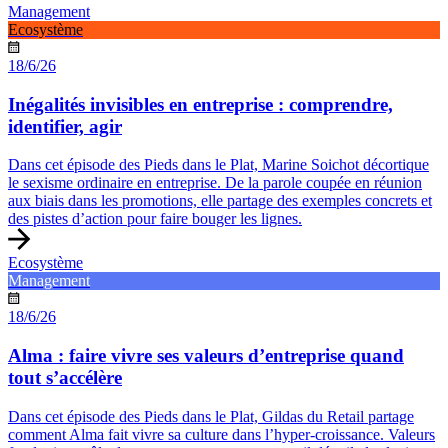
Management
Ecosystème
18/6/26
Inégalités invisibles en entreprise : comprendre,
identifier, agir
Dans cet épisode des Pieds dans le Plat, Marine Soichot décortique
le sexisme ordinaire en entreprise. De la parole coupée en réunion
aux biais dans les promotions, elle partage des exemples concrets et
des pistes d’action pour faire bouger les lignes.
Ecosystème
Management
18/6/26
Alma : faire vivre ses valeurs d’entreprise quand
tout s’accélère
Dans cet épisode des Pieds dans le Plat, Gildas du Retail partage
comment Alma fait vivre sa culture dans l’hyper-croissance. Valeurs