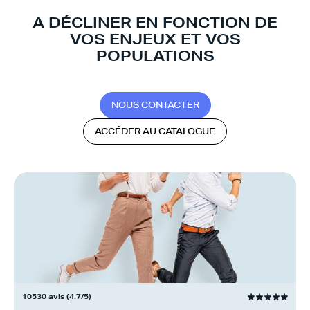
A DÉCLINER EN FONCTION DE
VOS ENJEUX ET VOS
POPULATIONS
N
O
U
S
C
O
N
T
A
C
T
E
R
A
C
C
É
D
E
R
A
U
C
A
T
A
L
O
G
U
E
10530 avis (4.7/5)