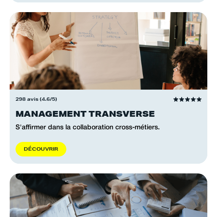
298 avis (4.6/5)
MANAGEMENT TRANSVERSE
S'affirmer dans la collaboration cross-métiers.
D
É
C
O
U
V
R
I
R