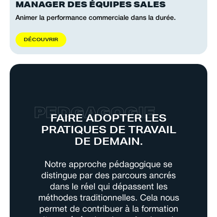
MANAGER DES ÉQUIPES SALES
Animer la performance commerciale dans la durée.
D
É
C
O
U
V
R
I
R
P
E
D
G
A
G
O
G
I
E
FAIRE ADOPTER LES
PRATIQUES DE TRAVAIL
DE DEMAIN.
Notre approche pédagogique se
distingue par des parcours ancrés
dans le réel qui dépassent les
méthodes traditionnelles. Cela nous
permet de contribuer à la formation