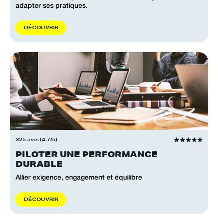
adapter ses pratiques.
D
É
C
O
U
V
R
I
R
325 avis (4.7/5)
PILOTER UNE PERFORMANCE
DURABLE
Allier exigence, engagement et équilibre
D
É
C
O
U
V
R
I
R