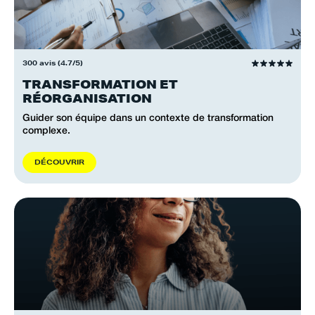
300 avis (4.7/5)
TRANSFORMATION ET
RÉORGANISATION
Guider son équipe dans un contexte de transformation
complexe.
D
É
C
O
U
V
R
I
R