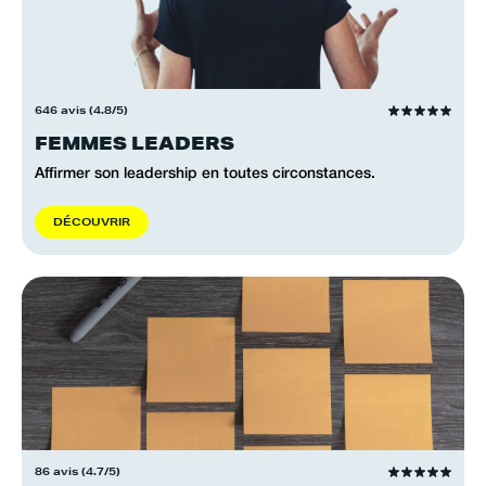
646 avis (4.8/5)
FEMMES LEADERS
Affirmer son leadership en toutes circonstances.
D
É
C
O
U
V
R
I
R
86 avis (4.7/5)