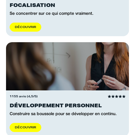
FOCALISATION
Se concentrer sur ce qui compte vraiment.
D
É
C
O
U
V
R
I
R
1155 avis (4,5/5)
DÉVELOPPEMENT PERSONNEL
Construire sa boussole pour se développer en continu.
D
É
C
O
U
V
R
I
R