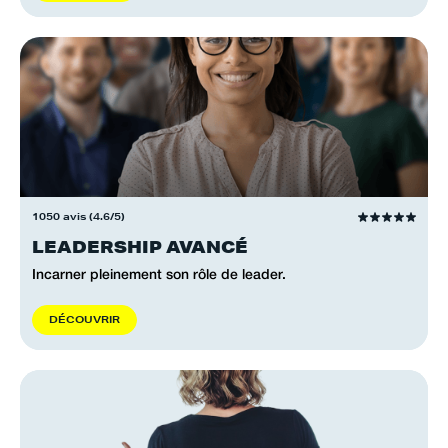
1050 avis (4.6/5)
LEADERSHIP AVANCÉ
Incarner pleinement son rôle de leader.
D
É
C
O
U
V
R
I
R