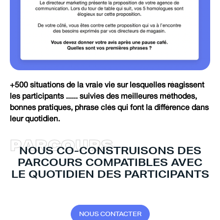
+500 situations de la vraie vie sur lesquelles réagissent
les participants ...... suivies des meilleures méthodes,
bonnes pratiques, phrase clés qui font la différence dans
leur quotidien.
P
A
R
C
O
U
R
S
NOUS CO-CONSTRUISONS DES
PARCOURS COMPATIBLES AVEC
LE QUOTIDIEN DES PARTICIPANTS
N
O
U
S
C
O
N
T
A
C
T
E
R