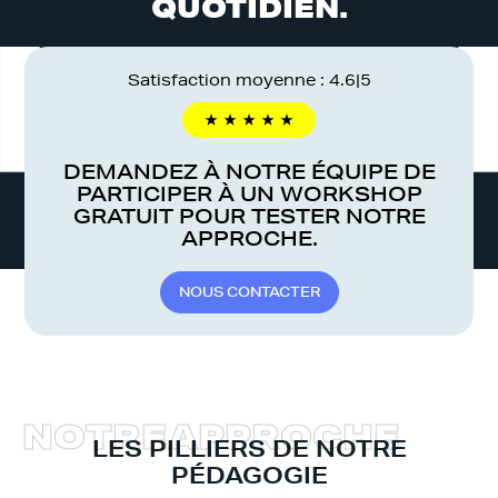
QUOTIDIEN.
Satisfaction moyenne : 4.6|5
DEMANDEZ À NOTRE ÉQUIPE DE
PARTICIPER À UN WORKSHOP
GRATUIT POUR TESTER NOTRE
APPROCHE.
N
O
U
S
C
O
N
T
A
C
T
E
R
N
O
T
R
E
A
P
P
R
O
C
H
E
LES PILLIERS DE NOTRE
PÉDAGOGIE