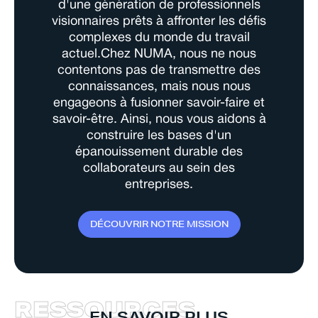
d'une génération de professionnels
visionnaires prêts à affronter les défis
complexes du monde du travail
actuel.Chez NUMA, nous ne nous
contentons pas de transmettre des
connaissances, mais nous nous
engageons à fusionner savoir-faire et
savoir-être. Ainsi, nous vous aidons à
construire les bases d'un
épanouissement durable des
collaborateurs au sein des
entreprises.
D
É
C
O
U
V
R
I
R
N
O
T
R
E
M
I
S
S
I
O
N
R
E
S
S
O
U
R
C
E
S
EN SAVOIR PLUS