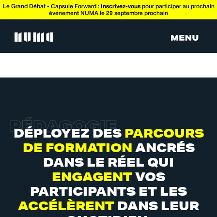
Le Grand Débat - Capsule Forward :
Inscrivez-vous
pour participer au prochain
événement NUMA le 29 septembre prochain
P
É
D
A
G
O
G
I
E
DÉPLOYEZ DES
PARCOURS
DE FORMATION
ANCRÉS
DANS LE RÉEL QUI
ENGAGENT
VOS
PARTICIPANTS ET LES
ACCÉLÈRENT
DANS LEUR