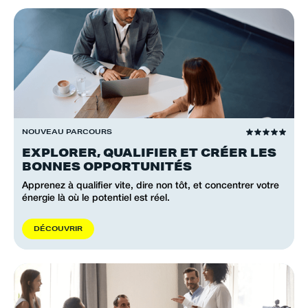
NOUVEAU PARCOURS
EXPLORER, QUALIFIER ET CRÉER LES
BONNES OPPORTUNITÉS
Apprenez à qualifier vite, dire non tôt, et concentrer votre
énergie là où le potentiel est réel.
D
É
C
O
U
V
R
I
R