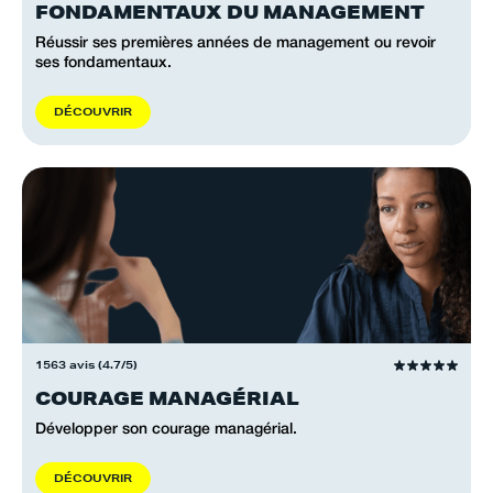
FONDAMENTAUX DU MANAGEMENT
Réussir ses premières années de management ou revoir
ses fondamentaux.
D
É
C
O
U
V
R
I
R
1563 avis (4.7/5)
COURAGE MANAGÉRIAL
Développer son courage managérial.
D
É
C
O
U
V
R
I
R