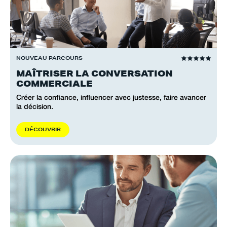
NOUVEAU PARCOURS
MAÎTRISER LA CONVERSATION
COMMERCIALE
Créer la confiance, influencer avec justesse, faire avancer
la décision.
D
É
C
O
U
V
R
I
R