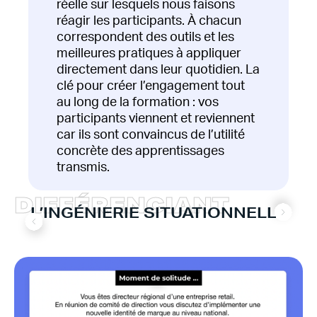
réelle sur lesquels nous faisons
réagir les participants. À chacun
correspondent des outils et les
meilleures pratiques à appliquer
directement dans leur quotidien. La
clé pour créer l’engagement tout
au long de la formation : vos
participants viennent et reviennent
car ils sont convaincus de l’utilité
concrète des apprentissages
transmis.
D
I
F
F
É
R
E
N
C
I
A
N
T
L’INGÉNIERIE SITUATIONNELLE