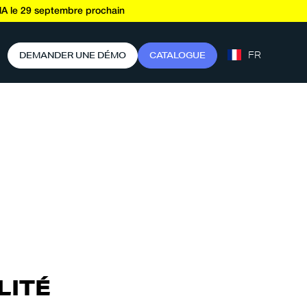
A le 29 septembre prochain
FR
D
E
M
A
N
D
E
R
U
N
E
D
É
M
O
C
A
T
A
L
O
G
U
E
LITÉ