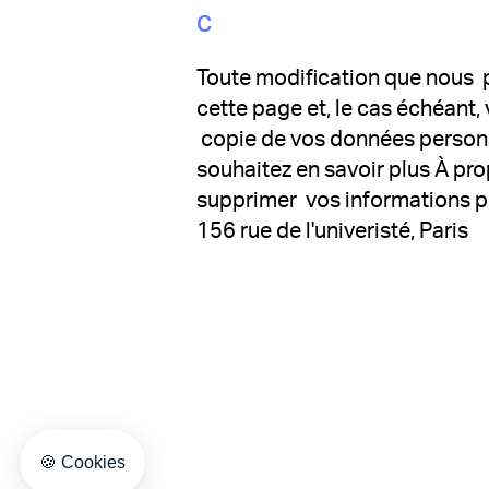
C‍
Toute modification que nous po
cette page et, le cas échéant,
copie de vos données personne
souhaitez en savoir plus À pro
supprimer vos informations 
156 rue de l'univeristé, Paris
Axeptio consent
Consent Management Platform: Personalize Your Op
🍪 Cookies
Our platform empowers you to tailor and manage your