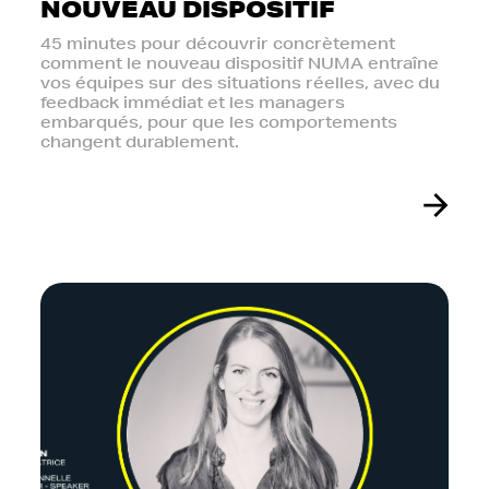
NOUVEAU DISPOSITIF
45 minutes pour découvrir concrètement
comment le nouveau dispositif NUMA entraîne
vos équipes sur des situations réelles, avec du
feedback immédiat et les managers
embarqués, pour que les comportements
changent durablement.