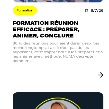
Formation
8/7/26
FORMATION RÉUNION
EFFICACE : PRÉPARER,
ANIMER, CONCLURE
80 % des réunions pourraient durer deux fois
moins longtemps. La clé n'est pas de les
supprimer, c'est d'apprendre à les préparer et à
les animer avec méthode. NUMA décrypte
comment.