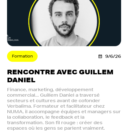
Formation
9/6/26
RENCONTRE AVEC GUILLEM
DANIEL
Finance, marketing, développement
commercial... Guillem Daniel a traversé
secteurs et cultures avant de cofonder
Verbalima. Formateur et facilitateur chez
NUMA, il accompagne équipes et managers sur
la collaboration, le feedback et la
transformation. Son fil rouge : créer des
espaces où les gens se parlent vraiment.