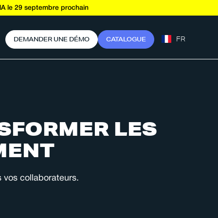
A le 29 septembre prochain
FR
D
E
M
A
N
D
E
R
U
N
E
D
É
M
O
C
A
T
A
L
O
G
U
E
NSFORMER LES
MENT
 vos collaborateurs.