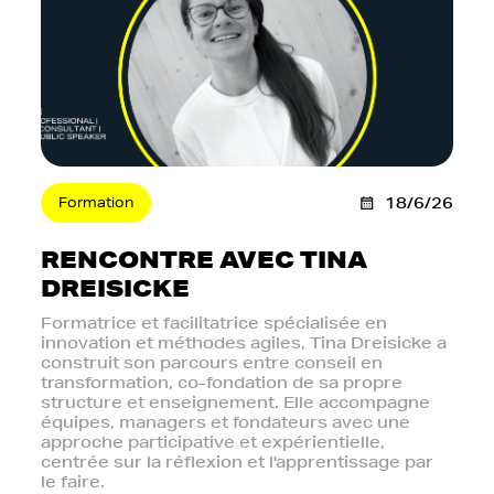
Formation
18/6/26
RENCONTRE AVEC TINA
DREISICKE
Formatrice et facilitatrice spécialisée en
innovation et méthodes agiles, Tina Dreisicke a
construit son parcours entre conseil en
transformation, co-fondation de sa propre
structure et enseignement. Elle accompagne
équipes, managers et fondateurs avec une
approche participative et expérientielle,
centrée sur la réflexion et l'apprentissage par
le faire.