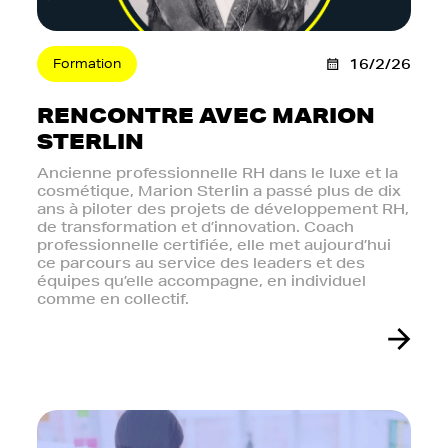
Formation
16/2/26
RENCONTRE AVEC MARION
STERLIN
Ancienne professionnelle RH dans le luxe et la
cosmétique, Marion Sterlin a passé plus de dix
ans à piloter des projets de développement RH,
de transformation et d’innovation. Coach
professionnelle certifiée, elle met aujourd’hui
ce parcours au service des leaders et des
équipes qu’elle accompagne, en individuel
comme en collectif.