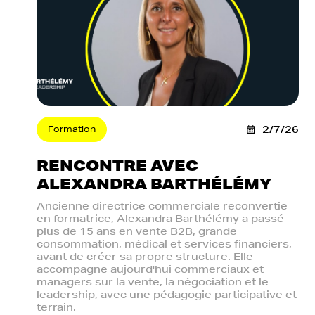
Formation
2/7/26
RENCONTRE AVEC
ALEXANDRA BARTHÉLÉMY
Ancienne directrice commerciale reconvertie
en formatrice, Alexandra Barthélémy a passé
plus de 15 ans en vente B2B, grande
consommation, médical et services financiers,
avant de créer sa propre structure. Elle
accompagne aujourd'hui commerciaux et
managers sur la vente, la négociation et le
leadership, avec une pédagogie participative et
terrain.