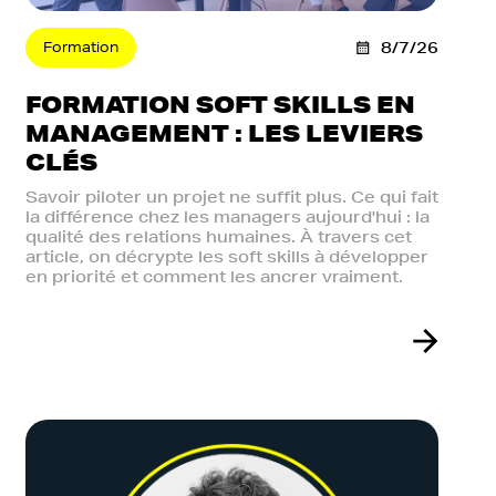
Formation
8/7/26
FORMATION SOFT SKILLS EN
MANAGEMENT : LES LEVIERS
CLÉS
Savoir piloter un projet ne suffit plus. Ce qui fait
la différence chez les managers aujourd'hui : la
qualité des relations humaines. À travers cet
article, on décrypte les soft skills à développer
en priorité et comment les ancrer vraiment.