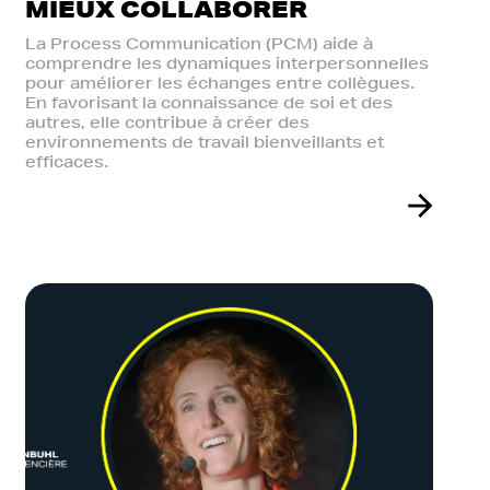
MIEUX COLLABORER
La Process Communication (PCM) aide à
comprendre les dynamiques interpersonnelles
pour améliorer les échanges entre collègues.
En favorisant la connaissance de soi et des
autres, elle contribue à créer des
environnements de travail bienveillants et
efficaces.