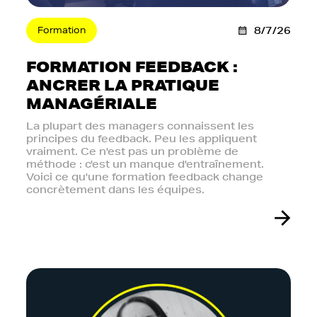
Formation
8/7/26
FORMATION FEEDBACK :
ANCRER LA PRATIQUE
MANAGÉRIALE
La plupart des managers connaissent les
principes du feedback. Peu les appliquent
vraiment. Ce n'est pas un problème de
méthode : c'est un manque d'entraînement.
Voici ce qu'une formation feedback change
concrètement dans les équipes.