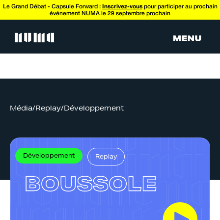
Le Grand Débat - Capsule Forward :
Inscrivez-vous
pour participer au prochain
événement NUMA le 29 septembre prochain
Média
/
Replay
/
Développement
Développement
Replay