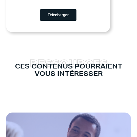
R
E
S
S
O
U
R
C
E
S
CES CONTENUS POURRAIENT
VOUS INTÉRESSER