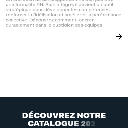
une formalité RH. Bien intégré, il devient un outil
stratégique pour développer les compétences,
renforcer la fidélisation et améliorer la performance
collective. Découvrez comment l’ancrer
durablement dans le quotidien des équipes.
D
É
C
O
U
V
R
E
Z
N
O
T
R
E
C
A
T
A
L
O
G
U
E
2
0
2
6