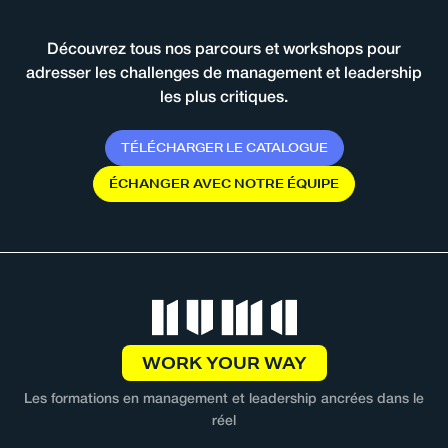
Découvrez tous nos parcours et workshops pour
adresser les challenges de management et leadership
les plus critiques.
T
É
L
É
C
H
A
R
G
E
R
L
E
C
A
T
A
L
O
G
U
E
É
C
H
A
N
G
E
R
A
V
E
C
N
O
T
R
E
É
Q
U
I
P
E
WORK YOUR WAY
Les formations en management et leadership ancrées dans le
réel