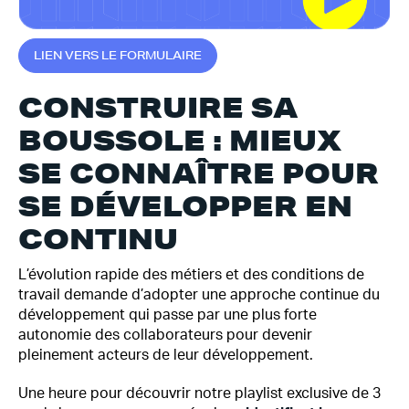
L
I
E
N
V
E
R
S
L
E
F
O
R
M
U
L
A
I
R
E
CONSTRUIRE SA
BOUSSOLE : MIEUX
SE CONNAÎTRE POUR
SE DÉVELOPPER EN
CONTINU
L’évolution rapide des métiers et des conditions de
travail demande d’adopter une approche continue du
développement qui passe par une plus forte
autonomie des collaborateurs pour devenir
pleinement acteurs de leur développement.
Une heure pour découvrir notre playlist exclusive de 3