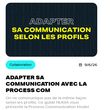
Collaboration
9/6/26
ADAPTER SA
COMMUNICATION AVEC LA
PROCESS COM
On ne communique pas de la même façon
selon les profils. Ce guide NUMA vous
présente la Process Communication Model