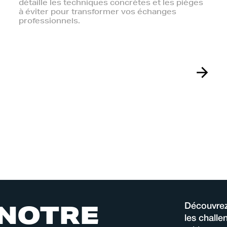
détaille les techniques concrètes et les pièges
à éviter pour transformer vos échanges
professionnels.
N
O
T
R
E
Découvrez
les chall