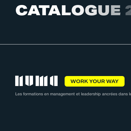
C
A
T
A
L
O
G
U
E
WORK YOUR WAY
Les formations en management et leadership ancrées dans le