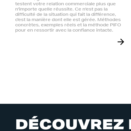
testent votre relation commerciale plus que
n'importe quelle réussite. Ce n'est pas la
difficulté de la situation qui fait la différence,
c'est la manière dont elle est gérée. Méthodes
concrètes, exemples réels et la méthode PIFO
pour en ressortir avec la confiance intacte.
D
É
C
O
U
V
R
E
Z