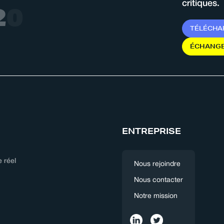
critiques.
2
0
2
6
T
É
L
É
C
H
A
É
C
H
A
N
G
ENTREPRISE
 réel
Nous rejoindre
Nous contacter
Notre mission