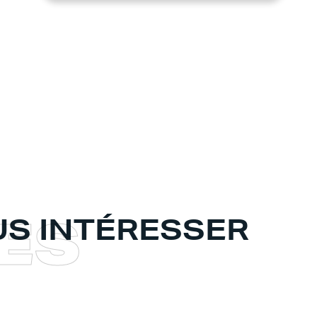
E
S
S INTÉRESSER