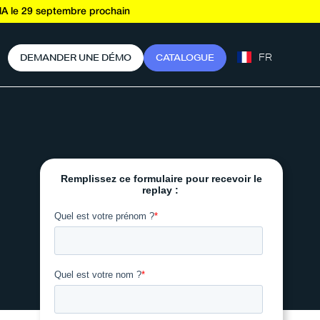
A le 29 septembre prochain
FR
D
E
M
A
N
D
E
R
U
N
E
D
É
M
O
C
A
T
A
L
O
G
U
E