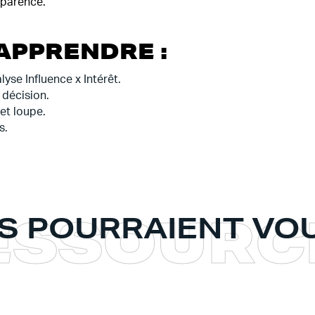
sparence.
APPRENDRE :
yse Influence x Intérêt.
 décision.
et loupe.
s.
E
S
S
O
U
R
C
S POURRAIENT VOU