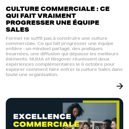
CULTURE COMMERCIALE : CE
QUI FAIT VRAIMENT
PROGRESSER UNE ÉQUIPE
SALES
Former ne suffit pas à construire une culture
commerciale. Ce qui fait progresser une équipe
entière : un mindset partagé, des pratiques
incarnées, une diffusion qui dépasse les meilleurs
éléments. NUMA et Ringover réunissent deux
expériences complémentaires le 6 octobre pour
explorer comment faire entrer la culture Sales dans
toute une organisation.