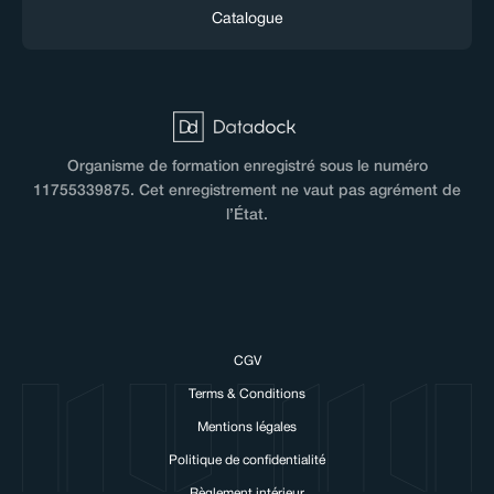
Catalogue
Organisme de formation enregistré sous le numéro
11755339875. Cet enregistrement ne vaut pas agrément de
l’État.
CGV
Terms & Conditions
ve cookies!
Mentions légales
use cookies to make our website work and to personalise
Politique de confidentialité
ence with NUMA.
Règlement intérieur