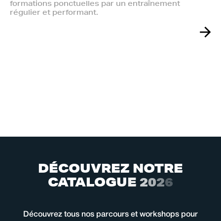
formations ponctuelles par un entraînement
régulier et performant.
D
É
C
O
U
V
R
E
Z
N
O
T
R
E
C
A
T
A
L
O
G
U
E
2
0
2
6
Découvrez tous nos parcours et workshops pour