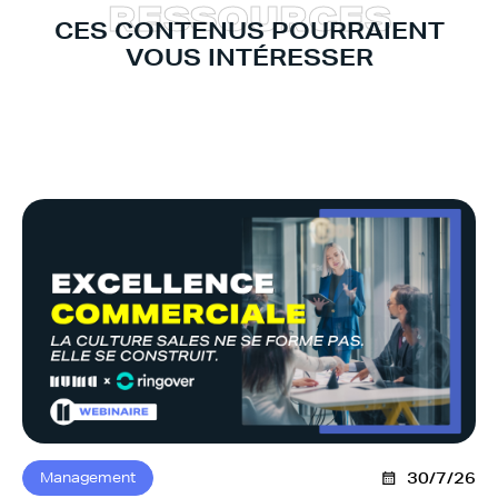
R
E
S
S
O
U
R
C
E
S
CES CONTENUS POURRAIENT
VOUS INTÉRESSER
Management
30/7/26