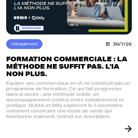
Management
30/7/26
FORMATION COMMERCIALE : LA
MÉTHODE NE SUFFIT PAS. L'IA
NON PLUS.‍
Équiper ses commerciaux en IA ne construit pas un
programme de formation. Ce qui fait progresser
dans la durée : une méthode solide, un
accompagnement continu entre entraînement et
pratique. NUMA et Blify explorent le 5 novembre
comment construire une école de vente qui
fonctionne vraiment. Gratuit sur inscription.