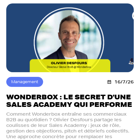
Management
16/7/26
WONDERBOX : LE SECRET D'UNE
SALES ACADEMY QUI PERFORME
Comment Wonderbox entraîne ses commerciaux
B2B au quotidien ? Olivier Desfours partage les
coulisses de leur Sales Academy : jeux de rôle,
gestion des objections, pitch et débriefs collectifs.
Une approche concrète pour remplacer les