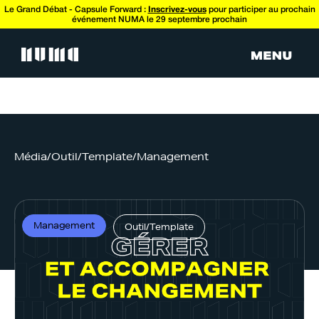
Le Grand Débat - Capsule Forward :
Inscrivez-vous
pour participer au prochain
événement NUMA le 29 septembre prochain
Média
/
Outil/Template
/
Management
Management
Outil/Template