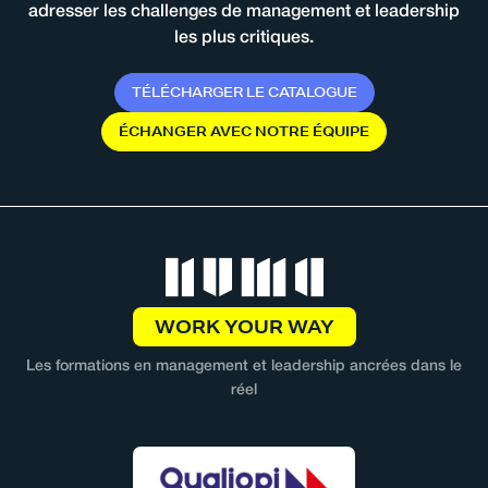
adresser les challenges de management et leadership
les plus critiques.
T
É
L
É
C
H
A
R
G
E
R
L
E
C
A
T
A
L
O
G
U
E
É
C
H
A
N
G
E
R
A
V
E
C
N
O
T
R
E
É
Q
U
I
P
E
WORK YOUR WAY
Les formations en management et leadership ancrées dans le
réel