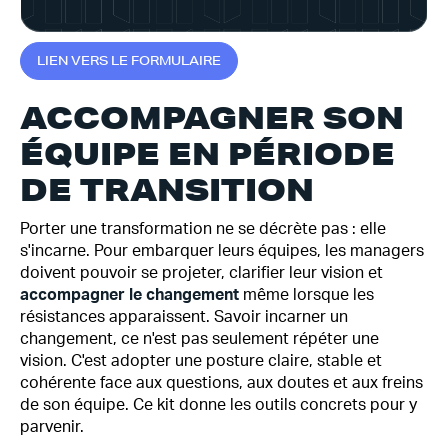
L
I
E
N
V
E
R
S
L
E
F
O
R
M
U
L
A
I
R
E
ACCOMPAGNER SON
ÉQUIPE EN PÉRIODE
DE TRANSITION
Porter une transformation ne se décrète pas : elle
s'incarne. Pour embarquer leurs équipes, les managers
doivent pouvoir se projeter, clarifier leur vision et
accompagner le changement
même lorsque les
résistances apparaissent. Savoir incarner un
changement, ce n'est pas seulement répéter une
vision. C'est adopter une posture claire, stable et
cohérente face aux questions, aux doutes et aux freins
de son équipe. Ce kit donne les outils concrets pour y
parvenir.