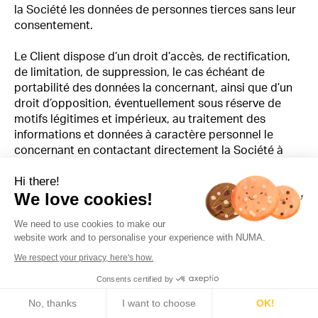
la Société les données de personnes tierces sans leur
consentement.
Le Client dispose d’un droit d’accès, de rectification,
de limitation, de suppression, le cas échéant de
portabilité des données la concernant, ainsi que d’un
droit d’opposition, éventuellement sous réserve de
motifs légitimes et impérieux, au traitement des
informations et données à caractère personnel le
concernant en contactant directement la Société à
l’adresse email suivante : admin@numa.co.
Hi there!
We love cookies!
We need to use cookies to make our
14 – Divers
website work and to personalise your experience with NUMA.
We respect your privacy, here's how.
Le fait pour l'une des parties de ne pas se prévaloir à
un moment donné d’une stipulation quelconque des
Consents certified by
🍪 Cookies
CGV, de la Proposition ou des CP ou de la violation de
No, thanks
I want to choose
OK!
celles-ci, ne peut être considéré comme valant