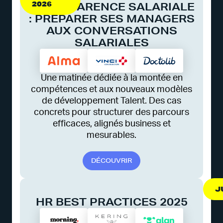
2026
TRANSPARENCE SALARIALE
: PRÉPARER SES MANAGERS
AUX CONVERSATIONS
SALARIALES
Une matinée dédiée à la montée en
compétences et aux nouveaux modèles
de développement Talent. Des cas
concrets pour structurer des parcours
efficaces, alignés business et
mesurables.
D
É
C
O
U
V
R
I
R
J
HR BEST PRACTICES 2025