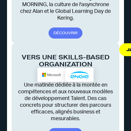
MORNING, la culture de l'asynchrone
chez Alan et le Global Learning Day de
Kering.
D
É
C
O
U
V
R
I
R
J
VERS UNE SKILLS-BASED
ORGANIZATION
Une matinée dédiée à la montée en
compétences et aux nouveaux modèles
de développement Talent. Des cas
concrets pour structurer des parcours
efficaces, alignés business et
mesurables.