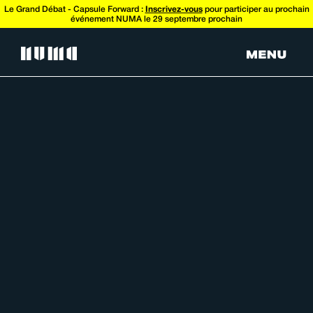
Le Grand Débat - Capsule Forward :
Inscrivez-vous
pour participer au prochain
événement NUMA le 29 septembre prochain