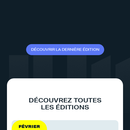
D
É
C
O
U
V
R
I
R
L
A
D
E
R
N
I
È
R
E
É
D
I
T
I
O
N
DÉCOUVREZ TOUTES
LES ÉDITIONS
FÉVRIER