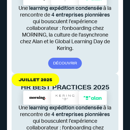
Une
learning expédition condensée
à la
rencontre de
4 entreprises pionnières
qui bousculent l’expérience
collaborateur : l'onboarding chez
MORNING, la culture de l'asynchrone
chez Alan et le Global Learning Day de
Kering.
D
É
C
O
U
V
R
I
R
JUILLET 2025
HR BEST PRACTICES 2025
Une
learning expédition condensée
à la
rencontre de
4 entreprises pionnières
qui bousculent l’expérience
collaborateur : l'onboarding chez