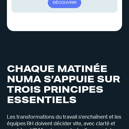
D
É
C
O
U
V
R
I
R
CHAQUE MATINÉE
NUMA S’APPUIE SUR
TROIS PRINCIPES
ESSENTIELS
Les transformations du travail s’enchaînent et les
équipes RH doivent décider vite, avec clarté et