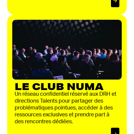
LE CLUB NUMA
Un réseau confidentiel réservé aux DRH et
directions Talents pour partager des
problématiques pointues, accéder à des
ressources exclusives et prendre part à
des rencontres dédiées.