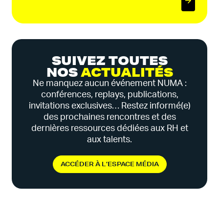
SUIVEZ TOUTES
NOS
ACTUALITÉS
Ne manquez aucun événement NUMA :
conférences, replays, publications,
invitations exclusives… Restez informé(e)
des prochaines rencontres et des
dernières ressources dédiées aux RH et
aux talents.
A
C
C
É
D
E
R
À
L
’
E
S
P
A
C
E
M
É
D
I
A