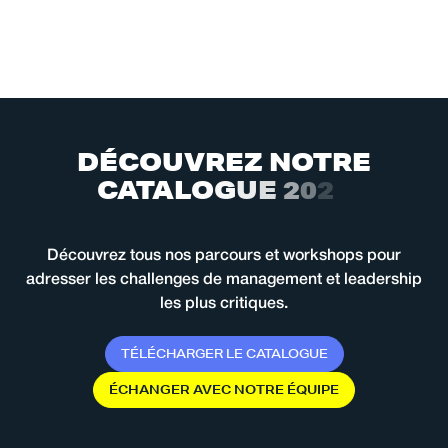
D
É
C
O
U
V
R
E
Z
N
O
T
R
E
C
A
T
A
L
O
G
U
E
2
0
2
6
Découvrez tous nos parcours et workshops pour
adresser les challenges de management et leadership
les plus critiques.
T
É
L
É
C
H
A
R
G
E
R
L
E
C
A
T
A
L
O
G
U
E
É
C
H
A
N
G
E
R
A
V
E
C
N
O
T
R
E
É
Q
U
I
P
E