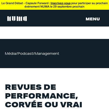
Le Grand Débat - Capsule Forward :
Inscrivez-vous
pour participer au prochain
événement NUMA le 29 septembre prochain
Média
/
Podcast
/
Management
REVUES DE
PERFORMANCE,
CORVÉE OU VRAI