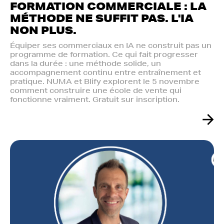
FORMATION COMMERCIALE : LA
MÉTHODE NE SUFFIT PAS. L'IA
NON PLUS.‍
Équiper ses commerciaux en IA ne construit pas un
programme de formation. Ce qui fait progresser
dans la durée : une méthode solide, un
accompagnement continu entre entraînement et
pratique. NUMA et Blify explorent le 5 novembre
comment construire une école de vente qui
fonctionne vraiment. Gratuit sur inscription.