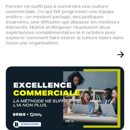
Former ne suffit pas à construire une culture
commerciale. Ce qui fait progresser une équipe
entière : un mindset partagé, des pratiques
incarnées, une diffusion qui dépasse les meilleurs
éléments. NUMA et Ringover réunissent deux
expériences complémentaires le 6 octobre pour
explorer comment faire entrer la culture Sales dans
toute une organisation.