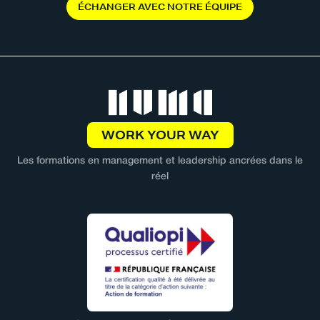
É
C
H
A
N
G
E
R
A
V
E
C
N
O
T
R
E
É
Q
U
I
P
E
WORK YOUR WAY
Les formations en management et leadership ancrées dans le
réel