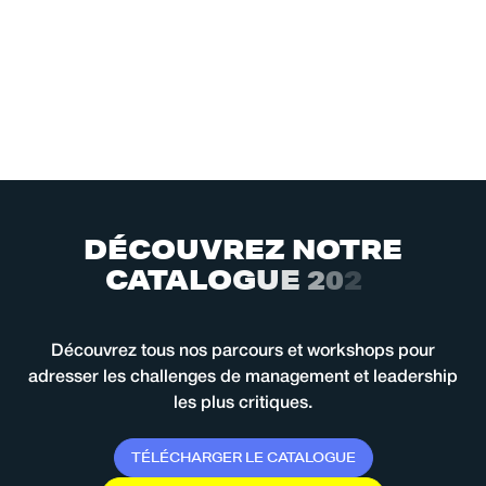
D
É
C
O
U
V
R
E
Z
N
O
T
R
E
C
A
T
A
L
O
G
U
E
2
0
2
6
Découvrez tous nos parcours et workshops pour
adresser les challenges de management et leadership
les plus critiques.
T
É
L
É
C
H
A
R
G
E
R
L
E
C
A
T
A
L
O
G
U
E