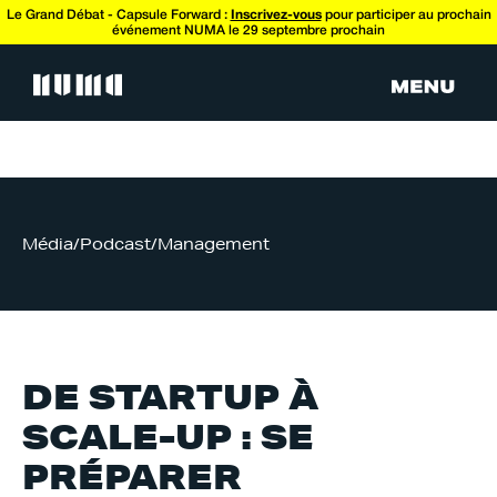
Le Grand Débat - Capsule Forward :
Inscrivez-vous
pour participer au prochain
événement NUMA le 29 septembre prochain
Média
/
Podcast
/
Management
DE STARTUP À
SCALE-UP : SE
PRÉPARER