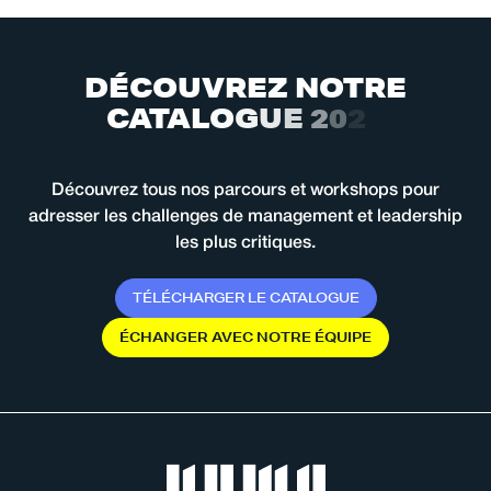
D
É
C
O
U
V
R
E
Z
N
O
T
R
E
C
A
T
A
L
O
G
U
E
2
0
2
6
Découvrez tous nos parcours et workshops pour
adresser les challenges de management et leadership
les plus critiques.
T
É
L
É
C
H
A
R
G
E
R
L
E
C
A
T
A
L
O
G
U
E
É
C
H
A
N
G
E
R
A
V
E
C
N
O
T
R
E
É
Q
U
I
P
E