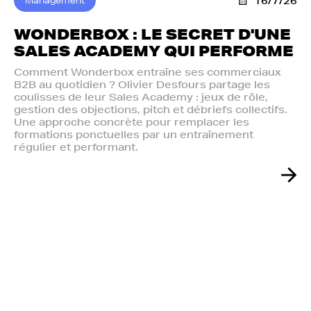
Management
16/7/26
WONDERBOX : LE SECRET D'UNE
SALES ACADEMY QUI PERFORME
Comment Wonderbox entraîne ses commerciaux
B2B au quotidien ? Olivier Desfours partage les
coulisses de leur Sales Academy : jeux de rôle,
gestion des objections, pitch et débriefs collectifs.
Une approche concrète pour remplacer les
formations ponctuelles par un entraînement
régulier et performant.