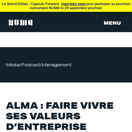
Le Grand Débat - Capsule Forward :
Inscrivez-vous
pour participer au prochain
événement NUMA le 29 septembre prochain
Média
/
Podcast
/
Management
ALMA : FAIRE VIVRE
SES VALEURS
D’ENTREPRISE