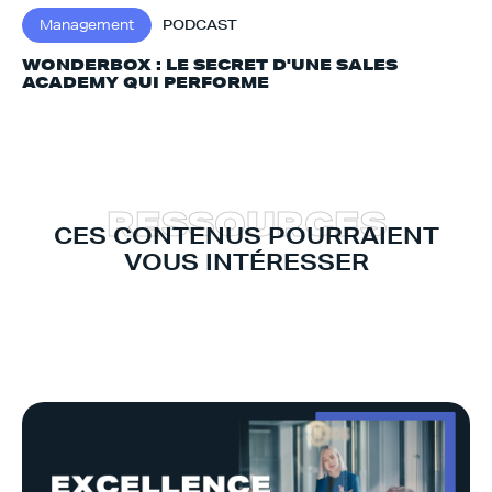
Management
PODCAST
WONDERBOX : LE SECRET D'UNE SALES
ACADEMY QUI PERFORME
R
E
S
S
O
U
R
C
E
S
CES CONTENUS POURRAIENT
VOUS INTÉRESSER