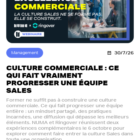
Management
30/7/26
CULTURE COMMERCIALE : CE
QUI FAIT VRAIMENT
PROGRESSER UNE ÉQUIPE
SALES
Former ne suffit pas à construire une culture
commerciale. Ce qui fait progresser une équipe
entière : un mindset partagé, des pratiques
incarnées, une diffusion qui dépasse les meilleurs
éléments. NUMA et Ringover réunissent deux
expériences complémentaires le 6 octobre pour
explorer comment faire entrer la culture Sales dans
toute une organisation.