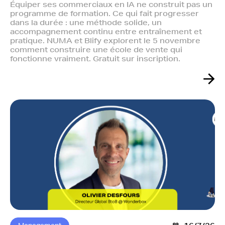
Équiper ses commerciaux en IA ne construit pas un
programme de formation. Ce qui fait progresser
dans la durée : une méthode solide, un
accompagnement continu entre entraînement et
pratique. NUMA et Blify explorent le 5 novembre
comment construire une école de vente qui
fonctionne vraiment. Gratuit sur inscription.