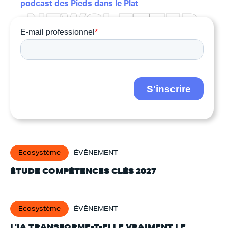
podcast des Pieds dans le Plat
N
E
W
S
L
E
T
T
E
R
Ecosystème
ÉVÉNEMENT
ÉTUDE COMPÉTENCES CLÉS 2027
Ecosystème
ÉVÉNEMENT
L'IA TRANSFORME-T-ELLE VRAIMENT LE