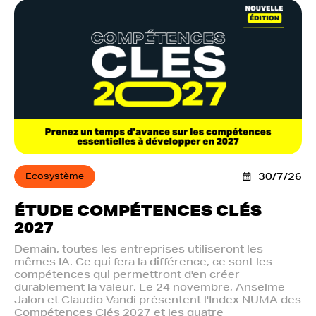
Ecosystème
30/7/26
ÉTUDE COMPÉTENCES CLÉS
2027
Demain, toutes les entreprises utiliseront les
mêmes IA. Ce qui fera la différence, ce sont les
compétences qui permettront d'en créer
durablement la valeur. Le 24 novembre, Anselme
Jalon et Claudio Vandi présentent l'Index NUMA des
Compétences Clés 2027 et les quatre