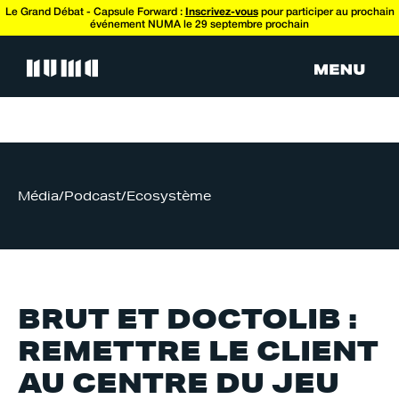
Le Grand Débat - Capsule Forward :
Inscrivez-vous
pour participer au prochain
événement NUMA le 29 septembre prochain
Média
/
Podcast
/
Ecosystème
BRUT ET DOCTOLIB :
REMETTRE LE CLIENT
AU CENTRE DU JEU