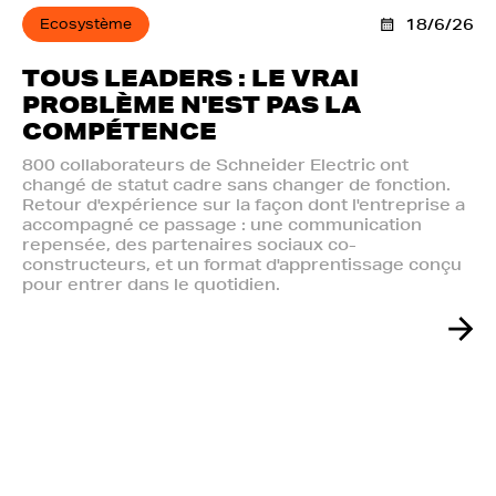
Ecosystème
18/6/26
TOUS LEADERS : LE VRAI
PROBLÈME N'EST PAS LA
COMPÉTENCE
800 collaborateurs de Schneider Electric ont
changé de statut cadre sans changer de fonction.
Retour d'expérience sur la façon dont l'entreprise a
accompagné ce passage : une communication
repensée, des partenaires sociaux co-
constructeurs, et un format d'apprentissage conçu
pour entrer dans le quotidien.