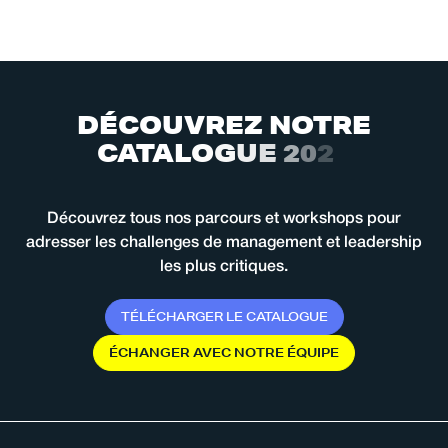
D
É
C
O
U
V
R
E
Z
N
O
T
R
E
C
A
T
A
L
O
G
U
E
2
0
2
6
Découvrez tous nos parcours et workshops pour
adresser les challenges de management et leadership
les plus critiques.
T
É
L
É
C
H
A
R
G
E
R
L
E
C
A
T
A
L
O
G
U
E
É
C
H
A
N
G
E
R
A
V
E
C
N
O
T
R
E
É
Q
U
I
P
E