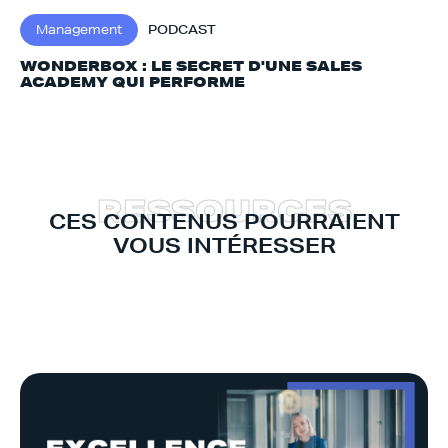
Management
PODCAST
WONDERBOX : LE SECRET D'UNE SALES
ACADEMY QUI PERFORME
R
E
S
S
O
U
R
C
E
S
CES CONTENUS POURRAIENT
VOUS INTÉRESSER