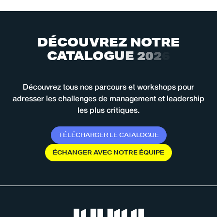
D
É
C
O
U
V
R
E
Z
N
O
T
R
E
C
A
T
A
L
O
G
U
E
2
0
2
6
Découvrez tous nos parcours et workshops pour
adresser les challenges de management et leadership
les plus critiques.
T
É
L
É
C
H
A
R
G
E
R
L
E
C
A
T
A
L
O
G
U
E
É
C
H
A
N
G
E
R
A
V
E
C
N
O
T
R
E
É
Q
U
I
P
E