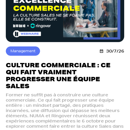
Management
30/7/26
CULTURE COMMERCIALE : CE
QUI FAIT VRAIMENT
PROGRESSER UNE ÉQUIPE
SALES
Former ne suffit pas à construire une culture
commerciale. Ce qui fait progresser une équipe
entière : un mindset partagé, des pratiques
incarnées, une diffusion qui dépasse les meilleurs
éléments. NUMA et Ringover réunissent deux
expériences complémentaires le 6 octobre pour
explorer comment faire entrer la culture Sales dans