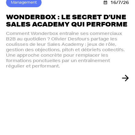
Management
16/7/26
WONDERBOX : LE SECRET D'UNE
SALES ACADEMY QUI PERFORME
Comment Wonderbox entraîne ses commerciaux
B2B au quotidien ? Olivier Desfours partage les
coulisses de leur Sales Academy : jeux de rôle,
gestion des objections, pitch et débriefs collectifs.
Une approche concrète pour remplacer les
formations ponctuelles par un entraînement
régulier et performant.