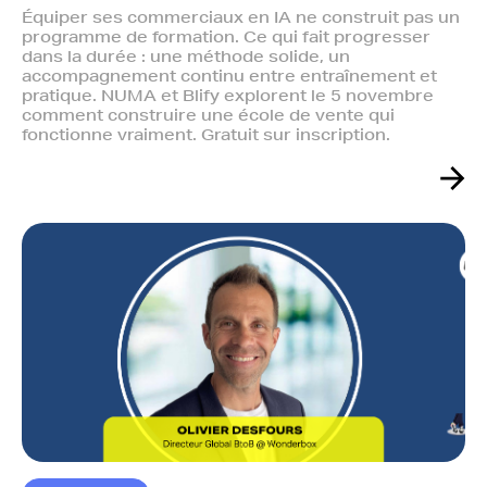
Équiper ses commerciaux en IA ne construit pas un
programme de formation. Ce qui fait progresser
dans la durée : une méthode solide, un
accompagnement continu entre entraînement et
pratique. NUMA et Blify explorent le 5 novembre
comment construire une école de vente qui
fonctionne vraiment. Gratuit sur inscription.