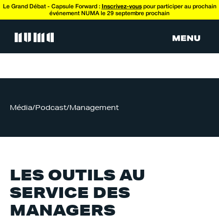
Le Grand Débat - Capsule Forward :
Inscrivez-vous
pour participer au prochain
événement NUMA le 29 septembre prochain
Média
/
Podcast
/
Management
LES OUTILS AU
SERVICE DES
MANAGERS