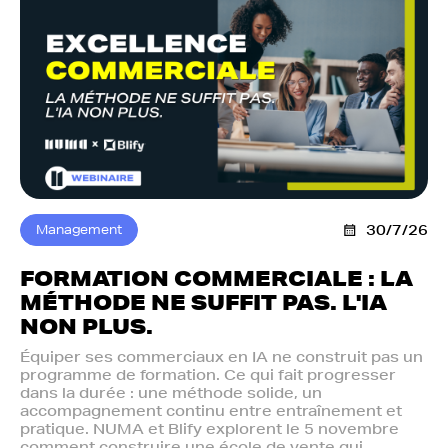
Management
30/7/26
FORMATION COMMERCIALE : LA
MÉTHODE NE SUFFIT PAS. L'IA
NON PLUS.‍
Équiper ses commerciaux en IA ne construit pas un
programme de formation. Ce qui fait progresser
dans la durée : une méthode solide, un
accompagnement continu entre entraînement et
pratique. NUMA et Blify explorent le 5 novembre
comment construire une école de vente qui