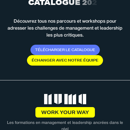
C
A
T
A
L
O
G
U
E
2
0
2
6
Découvrez tous nos parcours et workshops pour
adresser les challenges de management et leadership
les plus critiques.
T
É
L
É
C
H
A
R
G
E
R
L
E
C
A
T
A
L
O
G
U
E
É
C
H
A
N
G
E
R
A
V
E
C
N
O
T
R
E
É
Q
U
I
P
E
WORK YOUR WAY
Les formations en management et leadership ancrées dans le
réel