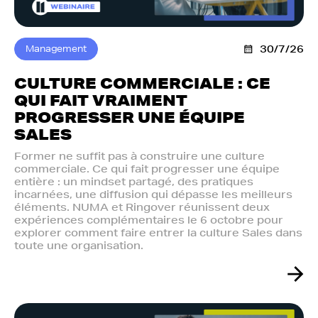
Management
30/7/26
CULTURE COMMERCIALE : CE
QUI FAIT VRAIMENT
PROGRESSER UNE ÉQUIPE
SALES
Former ne suffit pas à construire une culture
commerciale. Ce qui fait progresser une équipe
entière : un mindset partagé, des pratiques
incarnées, une diffusion qui dépasse les meilleurs
éléments. NUMA et Ringover réunissent deux
expériences complémentaires le 6 octobre pour
explorer comment faire entrer la culture Sales dans
toute une organisation.