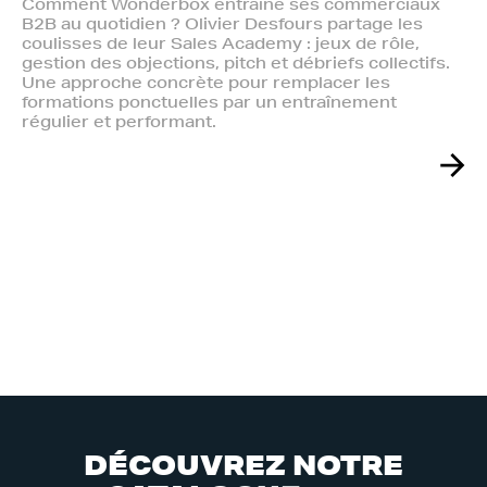
Comment Wonderbox entraîne ses commerciaux
B2B au quotidien ? Olivier Desfours partage les
coulisses de leur Sales Academy : jeux de rôle,
gestion des objections, pitch et débriefs collectifs.
Une approche concrète pour remplacer les
formations ponctuelles par un entraînement
régulier et performant.
D
É
C
O
U
V
R
E
Z
N
O
T
R
E