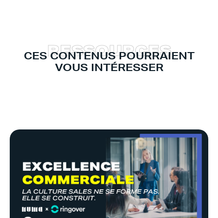
R
E
S
S
O
U
R
C
E
S
CES CONTENUS POURRAIENT
VOUS INTÉRESSER