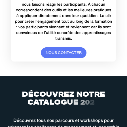
nous faisons réagir les participants. À chacun
correspondent des outils et les meilleures pratiques
à appliquer directement dans leur quotidien. La clé
pour créer l’engagement tout au long de la formation
: vos participants viennent et reviennent car ils sont
convaincus de l’utilité concrète des apprentissages
transmis.
N
O
U
S
C
O
N
T
A
C
T
E
R
D
É
C
O
U
V
R
E
Z
N
O
T
R
E
C
A
T
A
L
O
G
U
E
2
0
2
6
Découvrez tous nos parcours et workshops pour