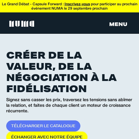
Le Grand Débat - Capsule Forward :
Inscrivez-vous
pour participer au prochain
événement NUMA le 29 septembre prochain
CRÉER DE LA
VALEUR, DE LA
NÉGOCIATION À LA
FIDÉLISATION
Signez sans casser les prix, traversez les tensions sans abîmer
la relation, et faites de chaque client un moteur de croissance
récurrente.
T
É
L
É
C
H
A
R
G
E
R
L
E
C
A
T
A
L
O
G
U
E
É
C
H
A
N
G
E
R
A
V
E
C
N
O
T
R
E
É
Q
U
I
P
E