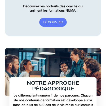
Découvrez les portraits des coachs qui
animent les formations NUMA.
D
É
C
O
U
V
R
I
R
N
O
T
R
E
A
P
P
R
O
C
H
E
P
É
D
A
G
O
G
I
Q
U
E
Le différenciant numéro 1 de nos parcours. Chacun
de nos contenus de formation est développé sur la
base de plus de 500 cas de la vie réelle sur lesquels