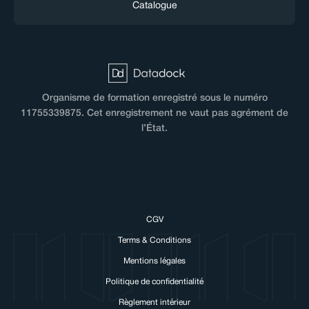
Catalogue
Organisme de formation enregistré sous le numéro
11755339875. Cet enregistrement ne vaut pas agrément de
l’État.
CGV
here!
Terms & Conditions
 love cookies!
Mentions légales
ed to use cookies to make our website work and to personalise
Politique de confidentialité
experience with NUMA.
Règlement intérieur