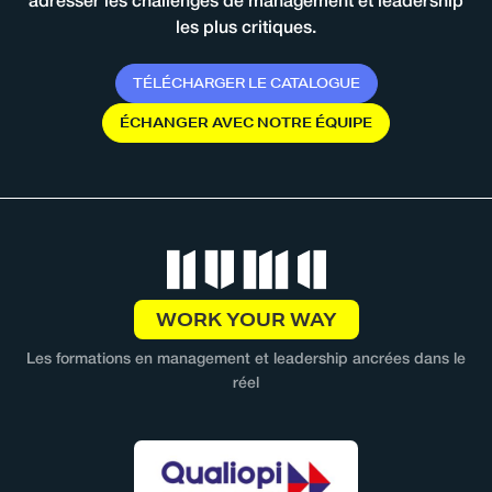
adresser les challenges de management et leadership
les plus critiques.
T
É
L
É
C
H
A
R
G
E
R
L
E
C
A
T
A
L
O
G
U
E
É
C
H
A
N
G
E
R
A
V
E
C
N
O
T
R
E
É
Q
U
I
P
E
WORK YOUR WAY
Les formations en management et leadership ancrées dans le
réel