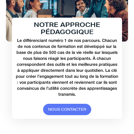
N
O
T
R
E
A
P
P
R
O
C
H
E
P
É
D
A
G
O
G
I
Q
U
E
Le différenciant numéro 1 de nos parcours. Chacun
de nos contenus de formation est développé sur la
base de plus de 500 cas de la vie réelle sur lesquels
nous faisons réagir les participants. À chacun
correspondent des outils et les meilleures pratiques
à appliquer directement dans leur quotidien. La clé
pour créer l’engagement tout au long de la formation
: vos participants viennent et reviennent car ils sont
convaincus de l’utilité concrète des apprentissages
transmis.
N
O
U
S
C
O
N
T
A
C
T
E
R