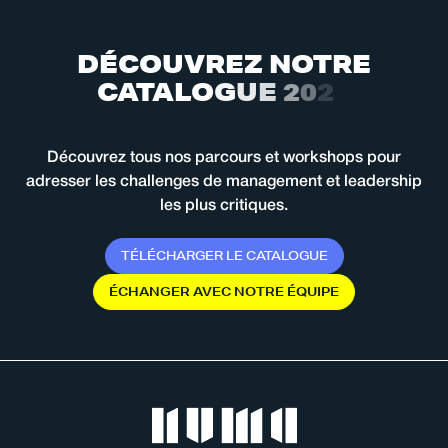
D
É
C
O
U
V
R
E
Z
N
O
T
R
E
C
A
T
A
L
O
G
U
E
2
0
2
6
Découvrez tous nos parcours et workshops pour
adresser les challenges de management et leadership
les plus critiques.
T
É
L
É
C
H
A
R
G
E
R
L
E
C
A
T
A
L
O
G
U
E
É
C
H
A
N
G
E
R
A
V
E
C
N
O
T
R
E
É
Q
U
I
P
E