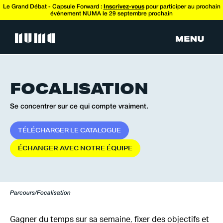
Le Grand Débat - Capsule Forward :
Inscrivez-vous
pour participer au prochain
événement NUMA le 29 septembre prochain
FOCALISATION
Se concentrer sur ce qui compte vraiment.
T
É
L
É
C
H
A
R
G
E
R
L
E
C
A
T
A
L
O
G
U
E
É
C
H
A
N
G
E
R
A
V
E
C
N
O
T
R
E
É
Q
U
I
P
E
Parcours
/
Focalisation
Gagner du temps sur sa semaine, fixer des objectifs et