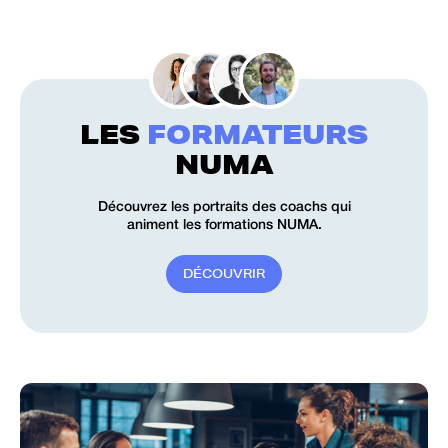
LES
FORMATEURS
NUMA
Découvrez les portraits des coachs qui
animent les formations NUMA.
D
É
C
O
U
V
R
I
R