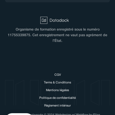
Organisme de formation enregistré sous le numéro
11755339875. Cet enregistrement ne vaut pas agrément de
l’État.
CGV
 there!
Terms & Conditions
e love cookies!
Mentions légales
need to use cookies to make our website work and to personalise
Politique de confidentialité
ur experience with NUMA.
Règlement intérieur
respect your privacy, here's how.
Tous droits réservés © 2024 Webdesign w/ Webflow by Elias