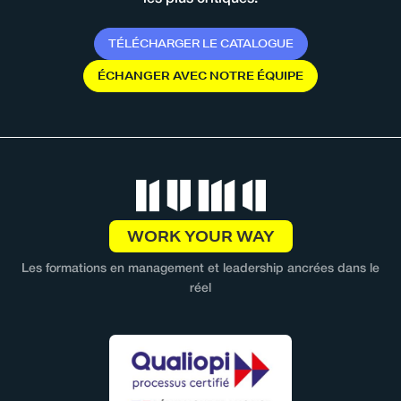
T
É
L
É
C
H
A
R
G
E
R
L
E
C
A
T
A
L
O
G
U
E
É
C
H
A
N
G
E
R
A
V
E
C
N
O
T
R
E
É
Q
U
I
P
E
WORK YOUR WAY
Les formations en management et leadership ancrées dans le
réel