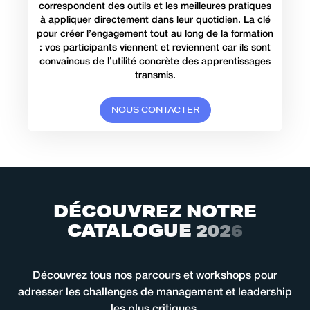
correspondent des outils et les meilleures pratiques
à appliquer directement dans leur quotidien. La clé
pour créer l’engagement tout au long de la formation
: vos participants viennent et reviennent car ils sont
convaincus de l’utilité concrète des apprentissages
transmis.
N
O
U
S
C
O
N
T
A
C
T
E
R
D
É
C
O
U
V
R
E
Z
N
O
T
R
E
C
A
T
A
L
O
G
U
E
2
0
2
6
Découvrez tous nos parcours et workshops pour
adresser les challenges de management et leadership
les plus critiques.