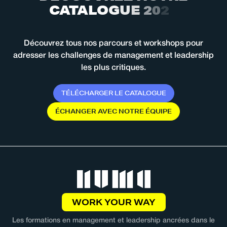
C
A
T
A
L
O
G
U
E
2
0
2
6
Découvrez tous nos parcours et workshops pour
adresser les challenges de management et leadership
les plus critiques.
T
É
L
É
C
H
A
R
G
E
R
L
E
C
A
T
A
L
O
G
U
E
É
C
H
A
N
G
E
R
A
V
E
C
N
O
T
R
E
É
Q
U
I
P
E
WORK YOUR WAY
Les formations en management et leadership ancrées dans le