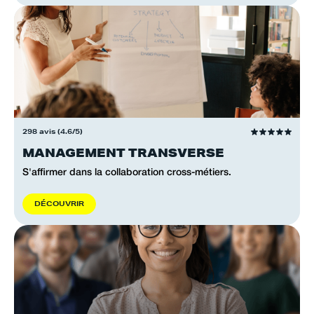
298 avis (4.6/5)
MANAGEMENT TRANSVERSE
S'affirmer dans la collaboration cross-métiers.
D
É
C
O
U
V
R
I
R