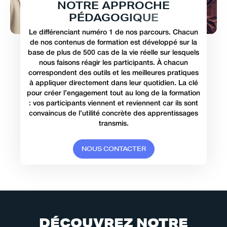
N
O
T
R
E
A
P
P
R
O
C
H
E
P
É
D
A
G
O
G
I
Q
U
E
Le différenciant numéro 1 de nos parcours. Chacun
de nos contenus de formation est développé sur la
base de plus de 500 cas de la vie réelle sur lesquels
nous faisons réagir les participants. À chacun
correspondent des outils et les meilleures pratiques
à appliquer directement dans leur quotidien. La clé
pour créer l’engagement tout au long de la formation
: vos participants viennent et reviennent car ils sont
convaincus de l’utilité concrète des apprentissages
transmis.
N
O
U
S
C
O
N
T
A
C
T
E
R
D
É
C
O
U
V
R
E
Z
N
O
T
R
E