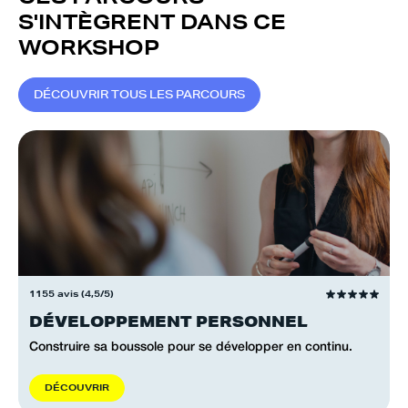
S'INTÈGRENT DANS CE
WORKSHOP
D
É
C
O
U
V
R
I
R
T
O
U
S
L
E
S
P
A
R
C
O
U
R
S
1155 avis (4,5/5)
DÉVELOPPEMENT PERSONNEL
Construire sa boussole pour se développer en continu.
D
É
C
O
U
V
R
I
R