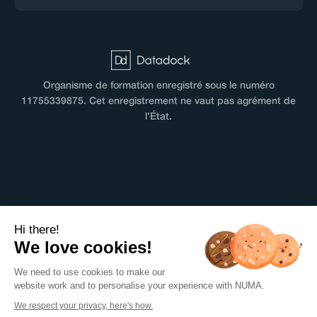
Organisme de formation enregistré sous le numéro
11755339875. Cet enregistrement ne vaut pas agrément de
l’État.
CGV
Hi there!
Terms & Conditions
We love cookies!
Mentions légales
We need to use cookies to make our
Politique de confidentialité
website work and to personalise your experience with NUMA.
Règlement intérieur
We respect your privacy, here's how.