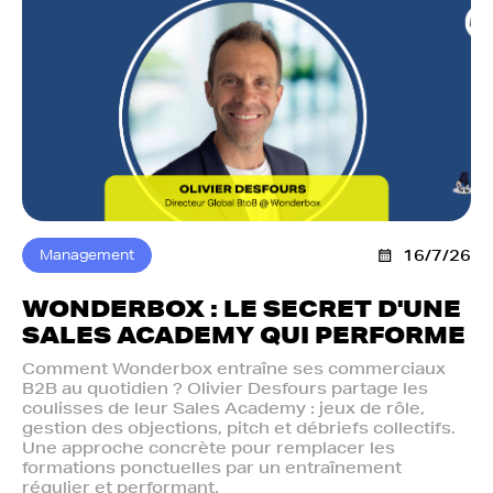
Management
16/7/26
WONDERBOX : LE SECRET D'UNE
SALES ACADEMY QUI PERFORME
Comment Wonderbox entraîne ses commerciaux
B2B au quotidien ? Olivier Desfours partage les
coulisses de leur Sales Academy : jeux de rôle,
gestion des objections, pitch et débriefs collectifs.
Une approche concrète pour remplacer les
formations ponctuelles par un entraînement
régulier et performant.