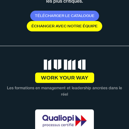
les plus critiques.
T
É
L
É
C
H
A
R
G
E
R
L
E
C
A
T
A
L
O
G
U
E
É
C
H
A
N
G
E
R
A
V
E
C
N
O
T
R
E
É
Q
U
I
P
E
WORK YOUR WAY
Les formations en management et leadership ancrées dans le
réel