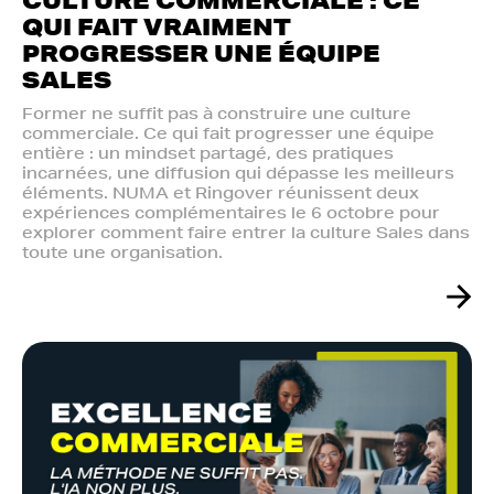
QUI FAIT VRAIMENT
PROGRESSER UNE ÉQUIPE
SALES
Former ne suffit pas à construire une culture
commerciale. Ce qui fait progresser une équipe
entière : un mindset partagé, des pratiques
incarnées, une diffusion qui dépasse les meilleurs
éléments. NUMA et Ringover réunissent deux
expériences complémentaires le 6 octobre pour
explorer comment faire entrer la culture Sales dans
toute une organisation.