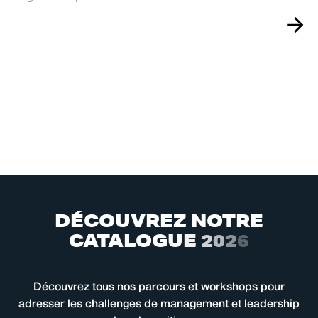
D
É
C
O
U
V
R
E
Z
N
O
T
R
E
C
A
T
A
L
O
G
U
E
2
0
2
6
Découvrez tous nos parcours et workshops pour
adresser les challenges de management et leadership