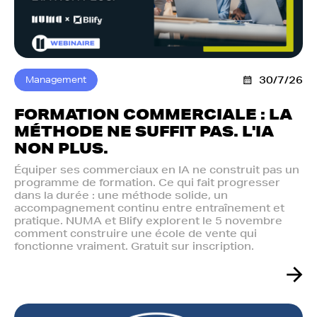
Management
30/7/26
FORMATION COMMERCIALE : LA
MÉTHODE NE SUFFIT PAS. L'IA
NON PLUS.‍
Équiper ses commerciaux en IA ne construit pas un
programme de formation. Ce qui fait progresser
dans la durée : une méthode solide, un
accompagnement continu entre entraînement et
pratique. NUMA et Blify explorent le 5 novembre
comment construire une école de vente qui
fonctionne vraiment. Gratuit sur inscription.