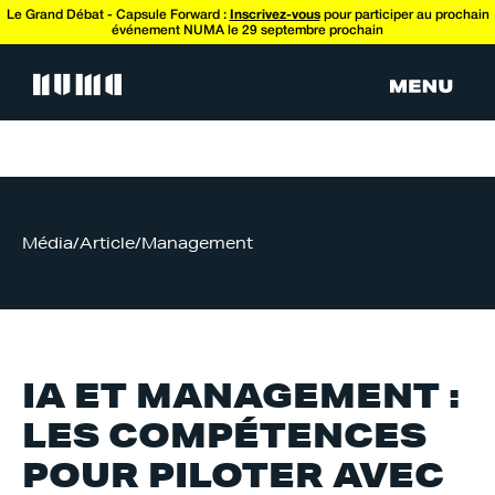
Le Grand Débat - Capsule Forward :
Inscrivez-vous
pour participer au prochain
événement NUMA le 29 septembre prochain
Média
/
Article
/
Management
IA ET MANAGEMENT :
LES COMPÉTENCES
POUR PILOTER AVEC