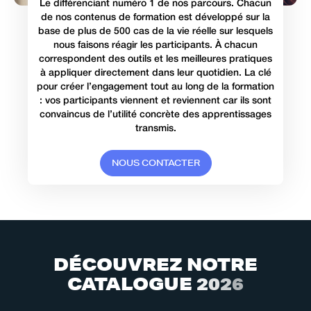
Le différenciant numéro 1 de nos parcours. Chacun
de nos contenus de formation est développé sur la
base de plus de 500 cas de la vie réelle sur lesquels
nous faisons réagir les participants. À chacun
correspondent des outils et les meilleures pratiques
à appliquer directement dans leur quotidien. La clé
pour créer l’engagement tout au long de la formation
: vos participants viennent et reviennent car ils sont
convaincus de l’utilité concrète des apprentissages
transmis.
N
O
U
S
C
O
N
T
A
C
T
E
R
D
É
C
O
U
V
R
E
Z
N
O
T
R
E
C
A
T
A
L
O
G
U
E
2
0
2
6