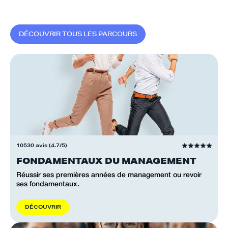
D
É
C
O
U
V
R
I
R
T
O
U
S
L
E
S
P
A
R
C
O
U
R
S
10530 avis (4.7/5)
FONDAMENTAUX DU MANAGEMENT
Réussir ses premières années de management ou revoir
ses fondamentaux.
D
É
C
O
U
V
R
I
R