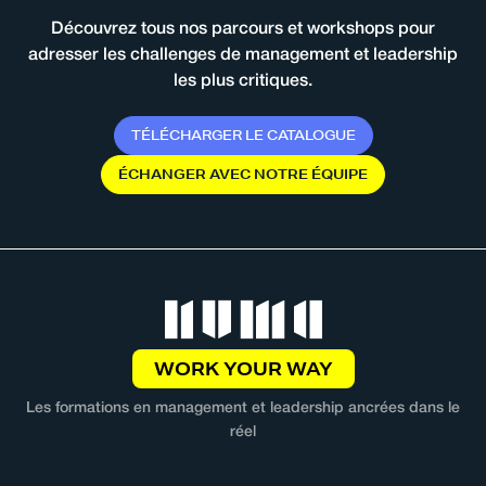
Découvrez tous nos parcours et workshops pour
adresser les challenges de management et leadership
les plus critiques.
T
É
L
É
C
H
A
R
G
E
R
L
E
C
A
T
A
L
O
G
U
E
É
C
H
A
N
G
E
R
A
V
E
C
N
O
T
R
E
É
Q
U
I
P
E
WORK YOUR WAY
Les formations en management et leadership ancrées dans le
réel