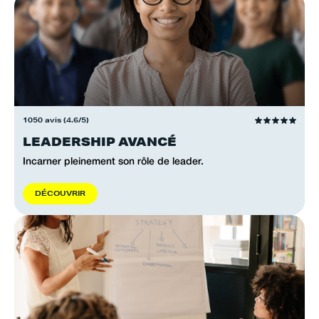
1050 avis (4.6/5)
LEADERSHIP AVANCÉ
Incarner pleinement son rôle de leader.
D
É
C
O
U
V
R
I
R