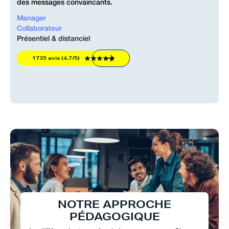
des messages convaincants.
Manager
Collaborateur
Présentiel & distanciel
1735 avis (4.7/5)
N
O
T
R
E
A
P
P
R
O
C
H
E
P
É
D
A
G
O
G
I
Q
U
E