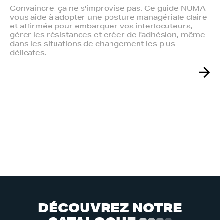
Convaincre, ça ne s'improvise pas. Ce guide NUMA
vous aide à adopter une posture managériale claire
et affirmée pour embarquer vos interlocuteurs,
gérer les résistances et créer de l'adhésion, même
dans les situations de changement les plus
délicates.
D
É
C
O
U
V
R
E
Z
N
O
T
R
E