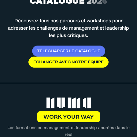
C
A
T
A
L
O
G
U
E
2
0
2
6
Découvrez tous nos parcours et workshops pour
adresser les challenges de management et leadership
les plus critiques.
T
É
L
É
C
H
A
R
G
E
R
L
E
C
A
T
A
L
O
G
U
E
É
C
H
A
N
G
E
R
A
V
E
C
N
O
T
R
E
É
Q
U
I
P
E
WORK YOUR WAY
Les formations en management et leadership ancrées dans le
réel