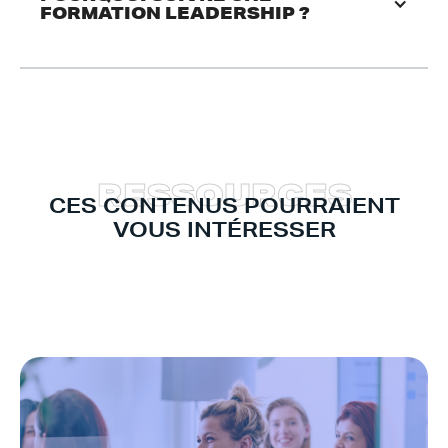
FORMATION LEADERSHIP ? 
R
E
S
S
O
U
R
C
E
S
CES CONTENUS POURRAIENT
VOUS INTÉRESSER