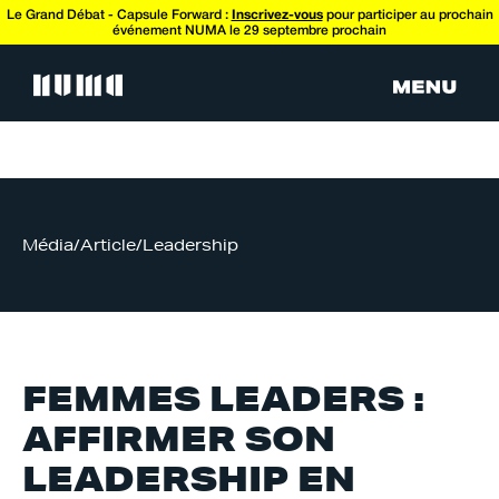
Le Grand Débat - Capsule Forward :
Inscrivez-vous
pour participer au prochain
événement NUMA le 29 septembre prochain
Média
/
Article
/
Leadership
FEMMES LEADERS :
AFFIRMER SON
LEADERSHIP EN