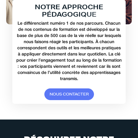
N
O
T
R
E
A
P
P
R
O
C
H
E
P
É
D
A
G
O
G
I
Q
U
E
Le différenciant numéro 1 de nos parcours. Chacun
de nos contenus de formation est développé sur la
base de plus de 500 cas de la vie réelle sur lesquels
nous faisons réagir les participants. À chacun
correspondent des outils et les meilleures pratiques
à appliquer directement dans leur quotidien. La clé
pour créer l’engagement tout au long de la formation
: vos participants viennent et reviennent car ils sont
convaincus de l’utilité concrète des apprentissages
transmis.
N
O
U
S
C
O
N
T
A
C
T
E
R