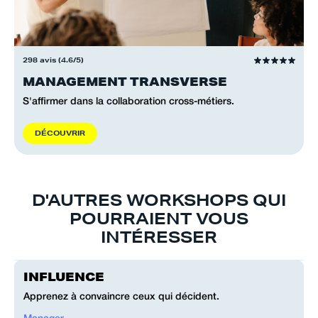
298 avis (4.6/5)
MANAGEMENT TRANSVERSE
S'affirmer dans la collaboration cross-métiers.
D
É
C
O
U
V
R
I
R
D'AUTRES WORKSHOPS QUI
POURRAIENT VOUS
INTÉRESSER
INFLUENCE
Apprenez à convaincre ceux qui décident.