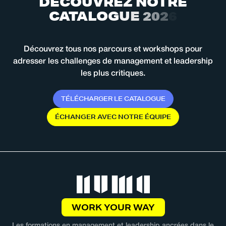
D
É
C
O
U
V
R
E
Z
N
O
T
R
E
C
A
T
A
L
O
G
U
E
2
0
2
6
Découvrez tous nos parcours et workshops pour
adresser les challenges de management et leadership
les plus critiques.
T
É
L
É
C
H
A
R
G
E
R
L
E
C
A
T
A
L
O
G
U
E
É
C
H
A
N
G
E
R
A
V
E
C
N
O
T
R
E
É
Q
U
I
P
E
WORK YOUR WAY
Les formations en management et leadership ancrées dans le