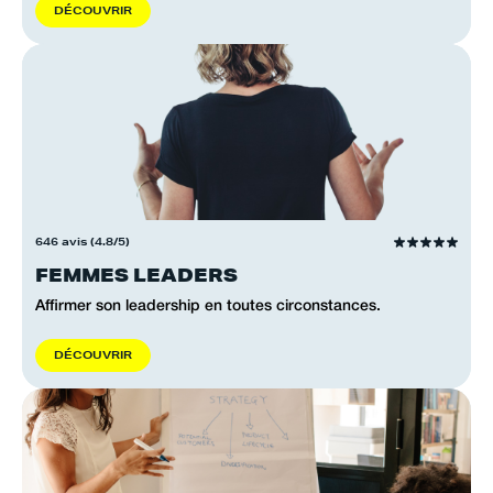
D
É
C
O
U
V
R
I
R
646 avis (4.8/5)
FEMMES LEADERS
Affirmer son leadership en toutes circonstances.
D
É
C
O
U
V
R
I
R