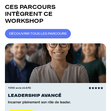
CES PARCOURS
INTÈGRENT CE
WORKSHOP
D
É
C
O
U
V
R
I
R
T
O
U
S
L
E
S
P
A
R
C
O
U
R
S
1050 avis (4.6/5)
LEADERSHIP AVANCÉ
Incarner pleinement son rôle de leader.