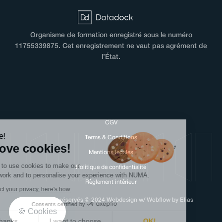
Organisme de formation enregistré sous le numéro
11755339875. Cet enregistrement ne vaut pas agrément de
l’État.
CGV
Hi there!
Terms & Conditions
We love cookies!
Mentions légales
We need to use cookies to make our
Politique de confidentialité
website work and to personalise your experience with NUMA.
Règlement intérieur
We respect your privacy, here's how.
Tous droits réservés © 2024 Webdesign w/ Webflow by Elias
Consents certified by
🍪 Cookies
No, thanks
I want to choose
OK!