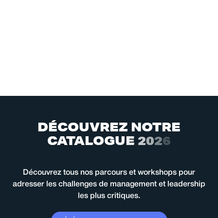
D
É
C
O
U
V
R
E
Z
N
O
T
R
E
C
A
T
A
L
O
G
U
E
2
0
2
6
Découvrez tous nos parcours et workshops pour
adresser les challenges de management et leadership
les plus critiques.