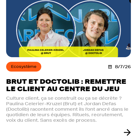
Ecosystème
8/7/26
BRUT ET DOCTOLIB : REMETTRE
LE CLIENT AU CENTRE DU JEU
Culture client, ça se construit ou ça se décrète ?
Paulina Celerier-Kruzel (Brut) et Jordan Defas
(Doctolib) racontent comment ils l'ont ancré dans le
quotidien de leurs équipes. Rituels, recrutement,
voix du client. Sans excès de process.