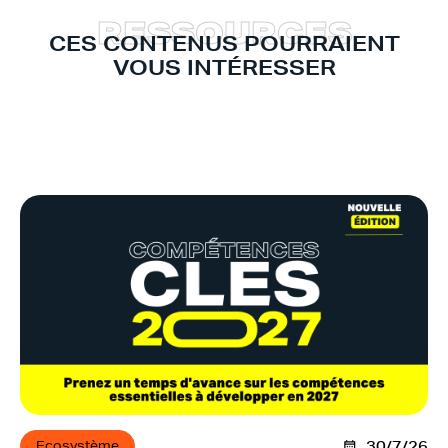
R
E
S
S
O
U
R
C
E
S
CES CONTENUS POURRAIENT
VOUS INTÉRESSER
Ecosystème
30/7/26