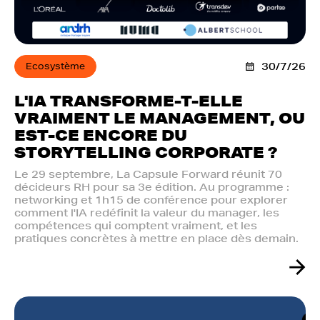
Ecosystème
30/7/26
L'IA TRANSFORME-T-ELLE
VRAIMENT LE MANAGEMENT, OU
EST-CE ENCORE DU
STORYTELLING CORPORATE ?
Le 29 septembre, La Capsule Forward réunit 70
décideurs RH pour sa 3e édition. Au programme :
networking et 1h15 de conférence pour explorer
comment l'IA redéfinit la valeur du manager, les
compétences qui comptent vraiment, et les
pratiques concrètes à mettre en place dès demain.