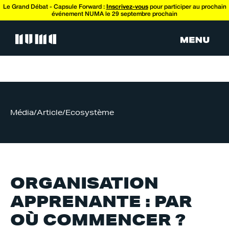
Le Grand Débat - Capsule Forward :
Inscrivez-vous
pour participer au prochain
événement NUMA le 29 septembre prochain
Média
/
Article
/
Ecosystème
ORGANISATION
APPRENANTE : PAR
OÙ COMMENCER ?