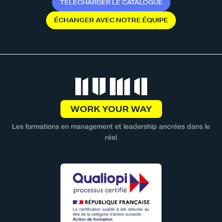
T
É
L
É
C
H
A
R
G
E
R
L
E
C
A
T
A
L
O
G
U
E
É
C
H
A
N
G
E
R
A
V
E
C
N
O
T
R
E
É
Q
U
I
P
E
WORK YOUR WAY
Les formations en management et leadership ancrées dans le
réel