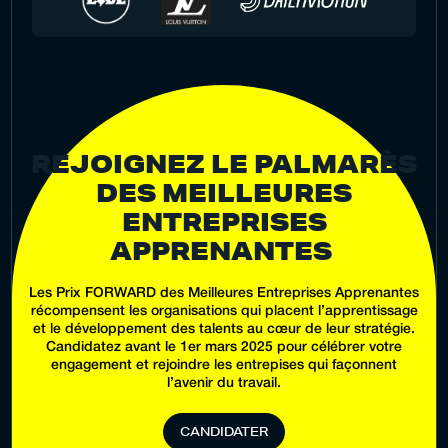
REJOIGNEZ LE PALMARÈS
DES MEILLEURES
ENTREPRISES
APPRENANTES
Les Prix FORWARD des Meilleures Entreprises Apprenantes
récompensent les organisations qui placent l’apprentissage
et le développement des talents au cœur de leur stratégie.
Candidatez avant le 1er mars 2025 pour célébrer votre
engagement et rejoindre les entrepises qui façonnent
l’avenir du travail.
C
A
N
D
I
D
A
T
E
R