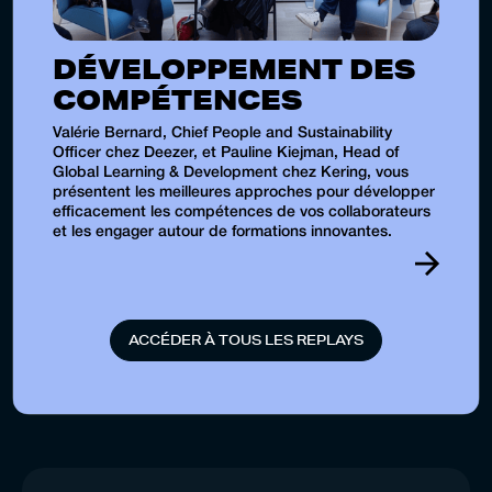
DÉVELOPPEMENT DES
COMPÉTENCES
Valérie Bernard, Chief People and Sustainability
Officer chez Deezer, et Pauline Kiejman, Head of
Global Learning & Development chez Kering, vous
présentent les meilleures approches pour développer
efficacement les compétences de vos collaborateurs
et les engager autour de formations innovantes.
A
C
C
É
D
E
R
À
T
O
U
S
L
E
S
R
E
P
L
A
Y
S