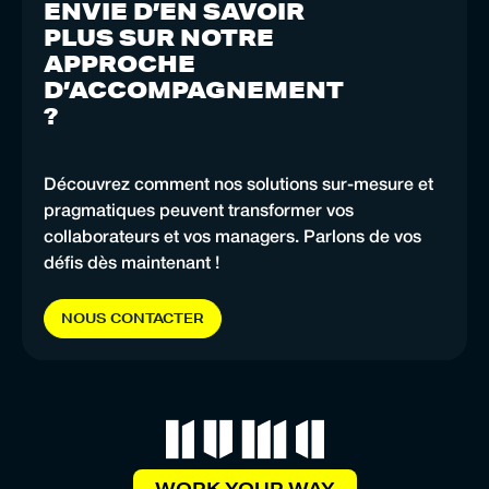
ENVIE D’EN SAVOIR
PLUS SUR NOTRE
APPROCHE
D’ACCOMPAGNEMENT
?
Découvrez comment nos solutions sur-mesure et
pragmatiques peuvent transformer vos
collaborateurs et vos managers. Parlons de vos
défis dès maintenant !
N
O
U
S
C
O
N
T
A
C
T
E
R
WORK YOUR WAY