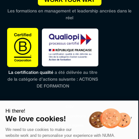
Les formations en management et leadership ancrées dans le
réel
La certification qualité
a été délivrée au titre
de la catégorie d’actions suivante : ACTIONS
DE FORMATION
CGV
Hi there!
Terms & Conditions
We love cookies!
Mentions légales
We need to use cookies to make our
Politique de confidentialité
website work and to personalise your experience with NUMA.