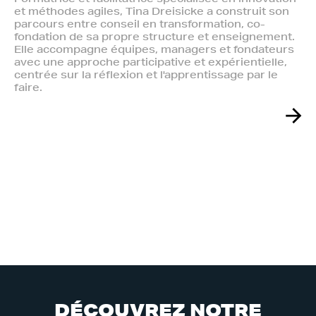
et méthodes agiles, Tina Dreisicke a construit son
parcours entre conseil en transformation, co-
fondation de sa propre structure et enseignement.
Elle accompagne équipes, managers et fondateurs
avec une approche participative et expérientielle,
centrée sur la réflexion et l'apprentissage par le
faire.
D
É
C
O
U
V
R
E
Z
N
O
T
R
E