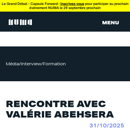
Le Grand Débat - Capsule Forward :
Inscrivez-vous
pour participer au prochain
événement NUMA le 29 septembre prochain
Média
/
Interview
/
Formation
RENCONTRE AVEC
VALÉRIE ABEHSERA
31/10/2025