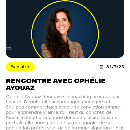
Formation
31/7/26
RENCONTRE AVEC OPHÉLIE
AYOUAZ
Ophélie Ayouaz découvre le coaching presque par
hasard. Depuis, elle accompagne managers et
équipes commerciales avec une conviction simple :
pour apprendre vraiment, il faut du concret, de
l’assertivité et une bonne dose de plaisir. Dans ce
portrait, elle nous parle de sa pédagogie, de sa
population préférée et de sa formule signature : « ni