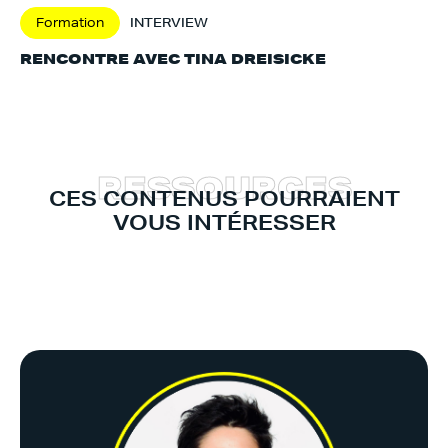
Formation
INTERVIEW
RENCONTRE AVEC TINA DREISICKE
R
E
S
S
O
U
R
C
E
S
CES CONTENUS POURRAIENT
VOUS INTÉRESSER