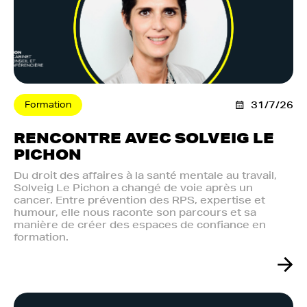
Formation
31/7/26
RENCONTRE AVEC SOLVEIG LE
PICHON
Du droit des affaires à la santé mentale au travail,
Solveig Le Pichon a changé de voie après un
cancer. Entre prévention des RPS, expertise et
humour, elle nous raconte son parcours et sa
manière de créer des espaces de confiance en
formation.