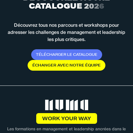
C
A
T
A
L
O
G
U
E
2
0
2
6
Découvrez tous nos parcours et workshops pour
adresser les challenges de management et leadership
les plus critiques.
T
É
L
É
C
H
A
R
G
E
R
L
E
C
A
T
A
L
O
G
U
E
É
C
H
A
N
G
E
R
A
V
E
C
N
O
T
R
E
É
Q
U
I
P
E
WORK YOUR WAY
Les formations en management et leadership ancrées dans le