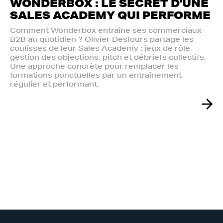
WONDERBOX : LE SECRET D'UNE
SALES ACADEMY QUI PERFORME
Comment Wonderbox entraîne ses commerciaux
B2B au quotidien ? Olivier Desfours partage les
coulisses de leur Sales Academy : jeux de rôle,
gestion des objections, pitch et débriefs collectifs.
Une approche concrète pour remplacer les
formations ponctuelles par un entraînement
régulier et performant.