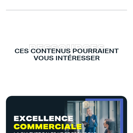
R
E
S
S
O
U
R
C
E
S
CES CONTENUS POURRAIENT
VOUS INTÉRESSER