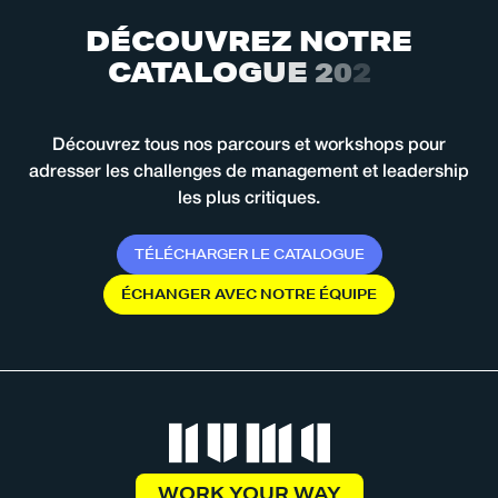
D
É
C
O
U
V
R
E
Z
N
O
T
R
E
C
A
T
A
L
O
G
U
E
2
0
2
6
Découvrez tous nos parcours et workshops pour
adresser les challenges de management et leadership
les plus critiques.
T
É
L
É
C
H
A
R
G
E
R
L
E
C
A
T
A
L
O
G
U
E
É
C
H
A
N
G
E
R
A
V
E
C
N
O
T
R
E
É
Q
U
I
P
E
WORK YOUR WAY