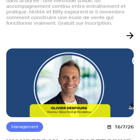
dans la durée : une méthode solide, un
accompagnement continu entre entraînement et
pratique. NUMA et Blify explorent le 5 novembre
comment construire une école de vente qui
fonctionne vraiment. Gratuit sur inscription.
Management
16/7/26