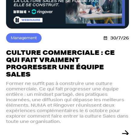
Management
30/7/26
CULTURE COMMERCIALE : CE
QUI FAIT VRAIMENT
PROGRESSER UNE ÉQUIPE
SALES
Former ne suffit pas à construire une culture
commerciale. Ce qui fait progresser une équipe
entière : un mindset partagé, des pratiques
incarnées, une diffusion qui dépasse les meilleurs
éléments. NUMA et Ringover réunissent deux
expériences complémentaires le 6 octobre pour
explorer comment faire entrer la culture Sales dans
toute une organisation.