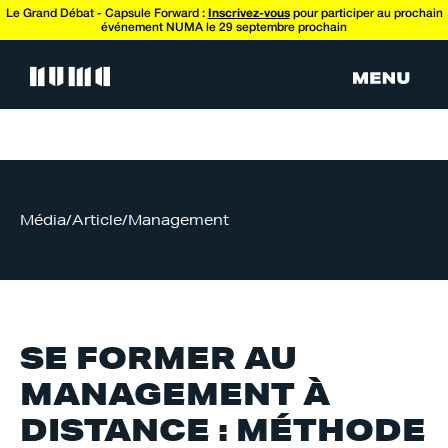
Le Grand Débat - Capsule Forward :
Inscrivez-vous
pour participer au prochain
événement NUMA le 29 septembre prochain
Média
/
Article
/
Management
SE FORMER AU
MANAGEMENT À
DISTANCE : MÉTHODE