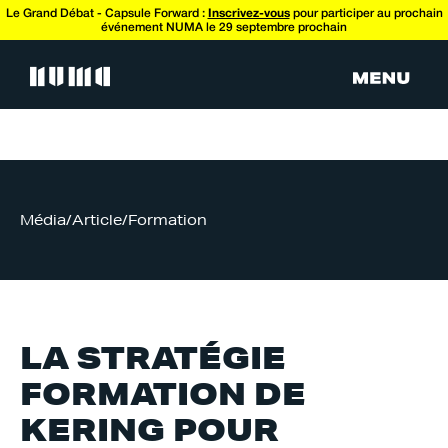
Le Grand Débat - Capsule Forward :
Inscrivez-vous
pour participer au prochain
événement NUMA le 29 septembre prochain
Média
/
Article
/
Formation
LA STRATÉGIE
FORMATION DE
KERING POUR