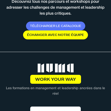
Découvrez tous nos parcours et workshops pour
adresser les challenges de management et leadership
les plus critiques.
T
É
L
É
C
H
A
R
G
E
R
L
E
C
A
T
A
L
O
G
U
E
É
C
H
A
N
G
E
R
A
V
E
C
N
O
T
R
E
É
Q
U
I
P
E
WORK YOUR WAY
Les formations en management et leadership ancrées dans le
réel