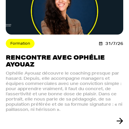
Formation
31/7/26
RENCONTRE AVEC OPHÉLIE
AYOUAZ
Ophélie Ayouaz découvre le coaching presque par
hasard. Depuis, elle accompagne managers et
équipes commerciales avec une conviction simple :
pour apprendre vraiment, il faut du concret, de
l’assertivité et une bonne dose de plaisir. Dans ce
portrait, elle nous parle de sa pédagogie, de sa
population préférée et de sa formule signature : « ni
paillasson, ni hérisson ».