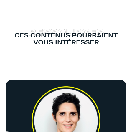
R
E
S
S
O
U
R
C
E
S
CES CONTENUS POURRAIENT
VOUS INTÉRESSER