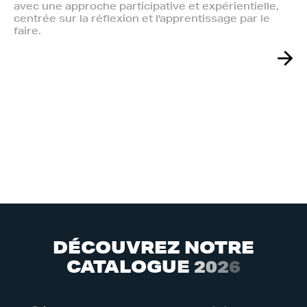
avec une approche participative et expérientielle,
centrée sur la réflexion et l'apprentissage par le
faire.
D
É
C
O
U
V
R
E
Z
N
O
T
R
E
C
A
T
A
L
O
G
U
E
2
0
2
6