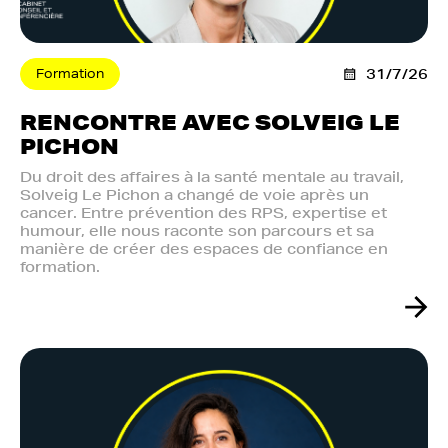
Formation
31/7/26
RENCONTRE AVEC SOLVEIG LE
PICHON
Du droit des affaires à la santé mentale au travail,
Solveig Le Pichon a changé de voie après un
cancer. Entre prévention des RPS, expertise et
humour, elle nous raconte son parcours et sa
manière de créer des espaces de confiance en
formation.