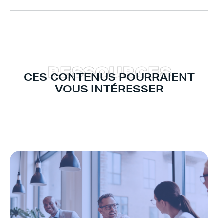
R
E
S
S
O
U
R
C
E
S
CES CONTENUS POURRAIENT
VOUS INTÉRESSER