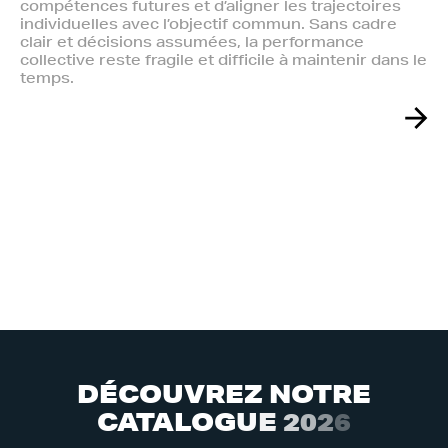
compétences futures et d’aligner les trajectoires
individuelles avec l’objectif commun. Sans cadre
clair et décisions assumées, la performance
collective reste fragile et difficile à maintenir dans le
temps.
D
É
C
O
U
V
R
E
Z
N
O
T
R
E
C
A
T
A
L
O
G
U
E
2
0
2
6