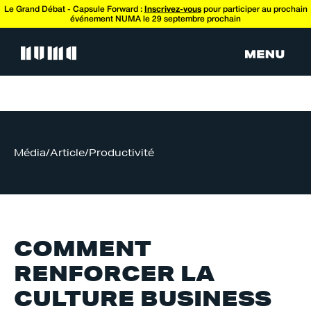
Le Grand Débat - Capsule Forward :
Inscrivez-vous
pour participer au prochain
événement NUMA le 29 septembre prochain
Média
/
Article
/
Productivité
COMMENT
RENFORCER LA
CULTURE BUSINESS