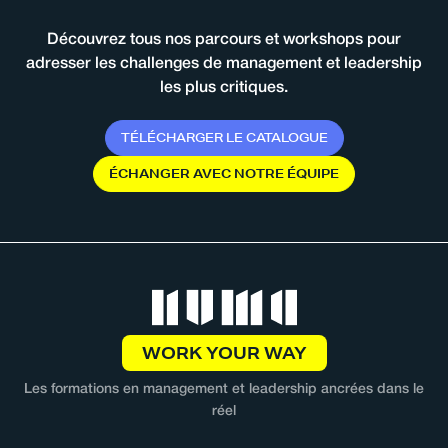
Découvrez tous nos parcours et workshops pour
adresser les challenges de management et leadership
les plus critiques.
T
É
L
É
C
H
A
R
G
E
R
L
E
C
A
T
A
L
O
G
U
E
É
C
H
A
N
G
E
R
A
V
E
C
N
O
T
R
E
É
Q
U
I
P
E
WORK YOUR WAY
Les formations en management et leadership ancrées dans le
réel