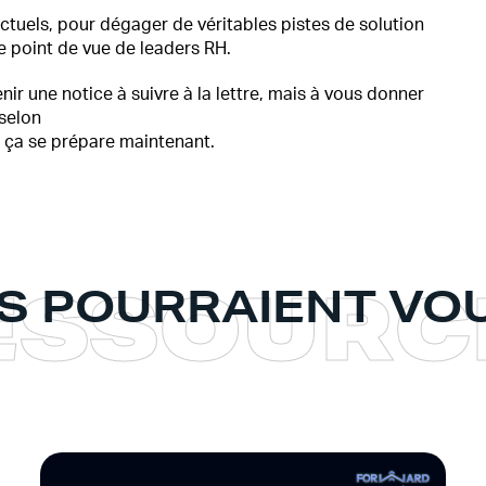
ctuels, pour dégager de véritables pistes de solution
le point de vue de leaders RH.
ir une notice à suivre à la lettre, mais à vous donner
 selon
 ça se prépare maintenant.
E
S
S
O
U
R
C
S POURRAIENT VOU