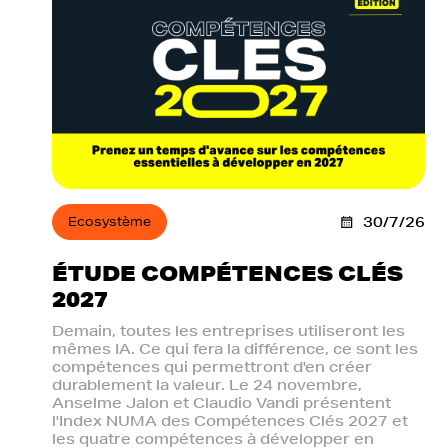
Ecosystème
30/7/26
ÉTUDE COMPÉTENCES CLÉS
2027
Demain, toutes les entreprises utiliseront les
mêmes IA. Ce qui fera la différence, ce sont les
compétences qui permettront d'en créer
durablement la valeur. Le 24 novembre,
Anselme Jalon et Claudio Vandi présentent
l'Index NUMA des Compétences Clés 2027 et
les quatre compétences à développer en