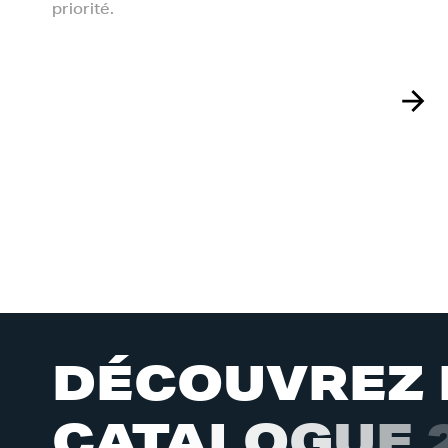
priorité.
D
É
C
O
U
V
R
E
Z
C
A
T
A
L
O
G
U
E