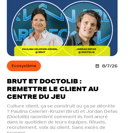
Ecosystème
8/7/26
BRUT ET DOCTOLIB :
REMETTRE LE CLIENT AU
CENTRE DU JEU
Culture client, ça se construit ou ça se décrète
? Paulina Celerier-Kruzel (Brut) et Jordan Defas
(Doctolib) racontent comment ils l'ont ancré
dans le quotidien de leurs équipes. Rituels,
recrutement, voix du client. Sans excès de
process.