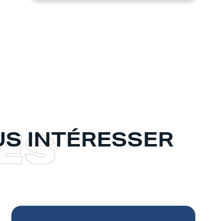
E
S
S INTÉRESSER