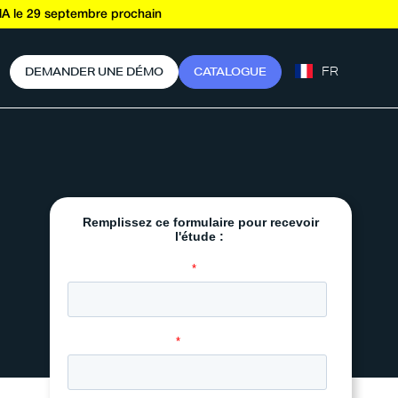
A le 29 septembre prochain
FR
D
E
M
A
N
D
E
R
U
N
E
D
É
M
O
C
A
T
A
L
O
G
U
E