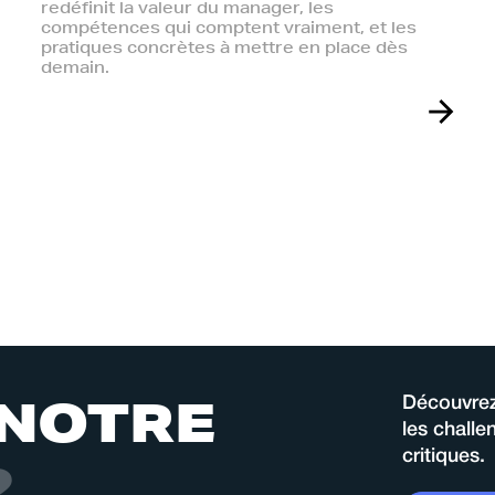
redéfinit la valeur du manager, les
compétences qui comptent vraiment, et les
pratiques concrètes à mettre en place dès
demain.
N
O
T
R
E
Découvrez
les chall
critiques.
2
0
2
6