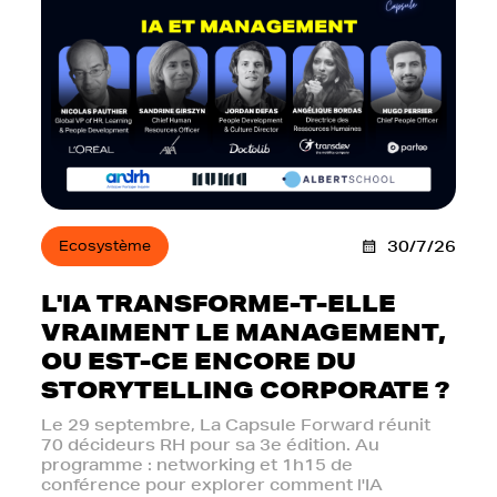
Ecosystème
30/7/26
L'IA TRANSFORME-T-ELLE
VRAIMENT LE MANAGEMENT,
OU EST-CE ENCORE DU
STORYTELLING CORPORATE ?
Le 29 septembre, La Capsule Forward réunit
70 décideurs RH pour sa 3e édition. Au
programme : networking et 1h15 de
conférence pour explorer comment l'IA