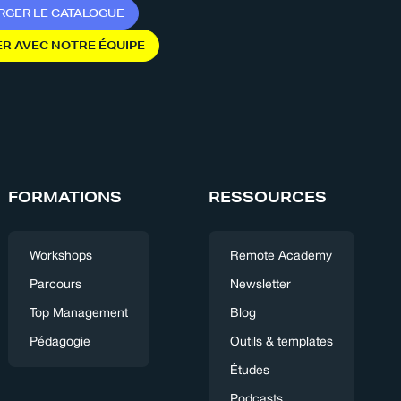
R
G
E
R
L
E
C
A
T
A
L
O
G
U
E
E
R
A
V
E
C
N
O
T
R
E
É
Q
U
I
P
E
FORMATIONS
RESSOURCES
Workshops
Remote Academy
Parcours
Newsletter
Top Management
Blog
Pédagogie
Outils & templates
Études
Podcasts