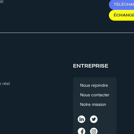
T
É
L
É
C
H
A
É
C
H
A
N
G
ENTREPRISE
 réel
Nous rejoindre
Nous contacter
Notre mission