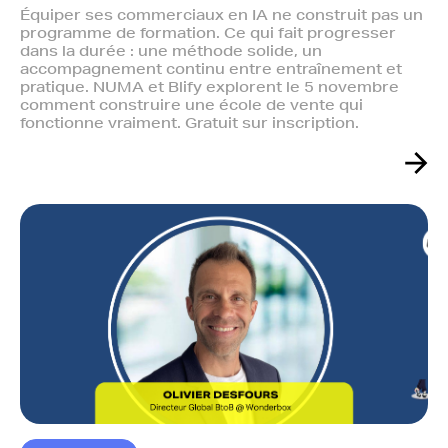
Équiper ses commerciaux en IA ne construit pas un
programme de formation. Ce qui fait progresser
dans la durée : une méthode solide, un
accompagnement continu entre entraînement et
pratique. NUMA et Blify explorent le 5 novembre
comment construire une école de vente qui
fonctionne vraiment. Gratuit sur inscription.