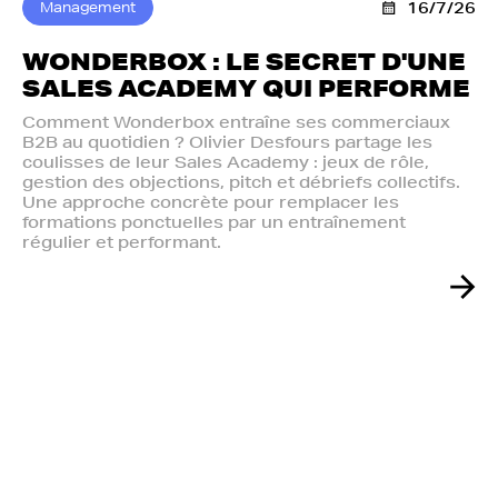
Management
16/7/26
WONDERBOX : LE SECRET D'UNE
SALES ACADEMY QUI PERFORME
Comment Wonderbox entraîne ses commerciaux
B2B au quotidien ? Olivier Desfours partage les
coulisses de leur Sales Academy : jeux de rôle,
gestion des objections, pitch et débriefs collectifs.
Une approche concrète pour remplacer les
formations ponctuelles par un entraînement
régulier et performant.