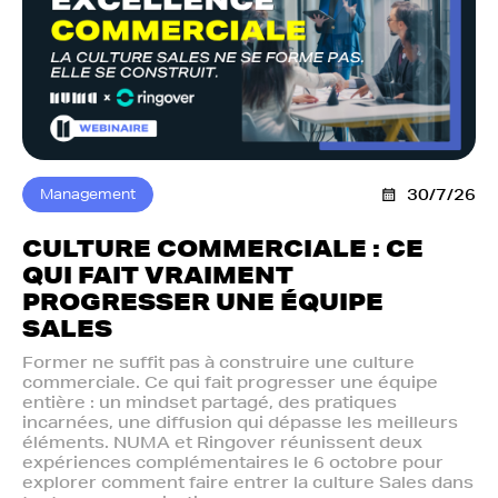
Management
30/7/26
CULTURE COMMERCIALE : CE
QUI FAIT VRAIMENT
PROGRESSER UNE ÉQUIPE
SALES
Former ne suffit pas à construire une culture
commerciale. Ce qui fait progresser une équipe
entière : un mindset partagé, des pratiques
incarnées, une diffusion qui dépasse les meilleurs
éléments. NUMA et Ringover réunissent deux
expériences complémentaires le 6 octobre pour
explorer comment faire entrer la culture Sales dans