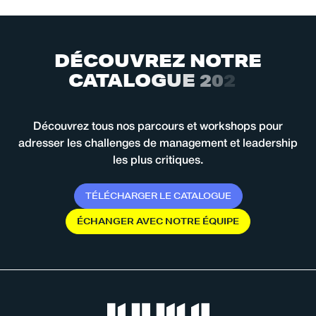
D
É
C
O
U
V
R
E
Z
N
O
T
R
E
C
A
T
A
L
O
G
U
E
2
0
2
6
Découvrez tous nos parcours et workshops pour
adresser les challenges de management et leadership
les plus critiques.
T
É
L
É
C
H
A
R
G
E
R
L
E
C
A
T
A
L
O
G
U
E
É
C
H
A
N
G
E
R
A
V
E
C
N
O
T
R
E
É
Q
U
I
P
E