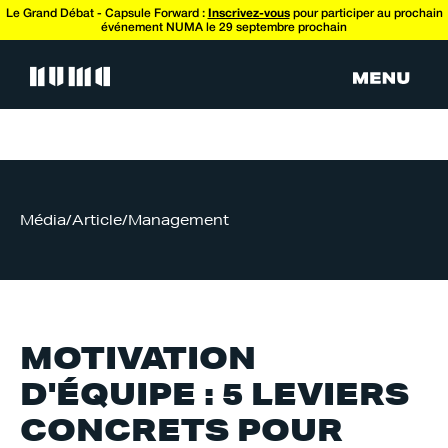
Le Grand Débat - Capsule Forward :
Inscrivez-vous
pour participer au prochain
événement NUMA le 29 septembre prochain
Média
/
Article
/
Management
MOTIVATION
D'ÉQUIPE : 5 LEVIERS
CONCRETS POUR