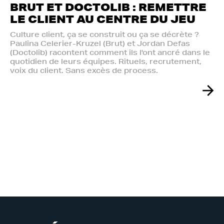
BRUT ET DOCTOLIB : REMETTRE
LE CLIENT AU CENTRE DU JEU
Culture client, ça se construit ou ça se décrète ?
Paulina Celerier-Kruzel (Brut) et Jordan Defas
(Doctolib) racontent comment ils l'ont ancré dans le
quotidien de leurs équipes. Rituels, recrutement,
voix du client. Sans excès de process.