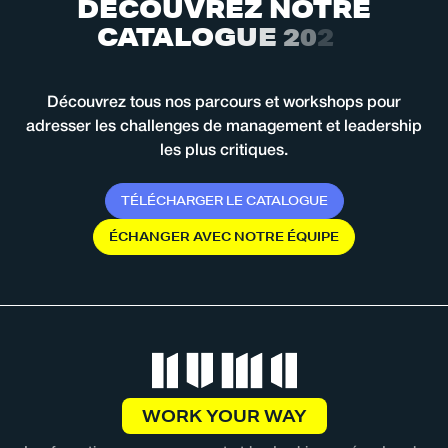
D
É
C
O
U
V
R
E
Z
N
O
T
R
E
C
A
T
A
L
O
G
U
E
2
0
2
6
Découvrez tous nos parcours et workshops pour
adresser les challenges de management et leadership
les plus critiques.
T
É
L
É
C
H
A
R
G
E
R
L
E
C
A
T
A
L
O
G
U
E
É
C
H
A
N
G
E
R
A
V
E
C
N
O
T
R
E
É
Q
U
I
P
E
WORK YOUR WAY