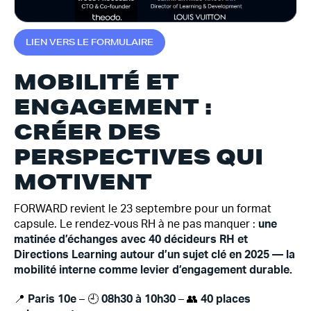
L
I
E
N
V
E
R
S
L
E
F
O
R
M
U
L
A
I
R
E
MOBILITÉ ET
ENGAGEMENT :
CRÉER DES
PERSPECTIVES QUI
MOTIVENT
FORWARD revient le 23 septembre pour un format
capsule. Le rendez-vous RH à ne pas manquer :
une
matinée d’échanges avec 40 décideurs RH et
Directions Learning autour d’un sujet clé en 2025 — la
mobilité interne comme levier d’engagement durable.
📍
Paris 10e
– 🕘
08h30 à 10h30
– 👥
40 places