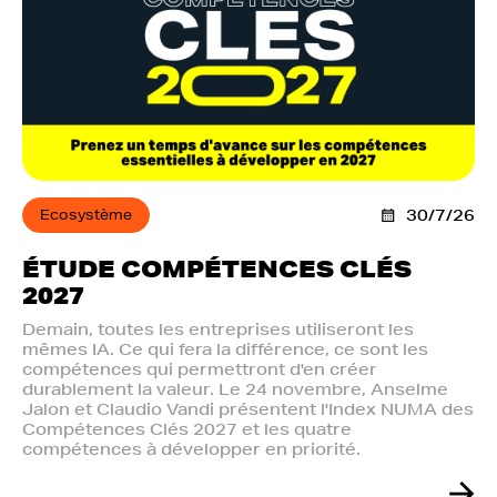
Ecosystème
30/7/26
ÉTUDE COMPÉTENCES CLÉS
2027
Demain, toutes les entreprises utiliseront les
mêmes IA. Ce qui fera la différence, ce sont les
compétences qui permettront d'en créer
durablement la valeur. Le 24 novembre, Anselme
Jalon et Claudio Vandi présentent l'Index NUMA des
Compétences Clés 2027 et les quatre
compétences à développer en priorité.