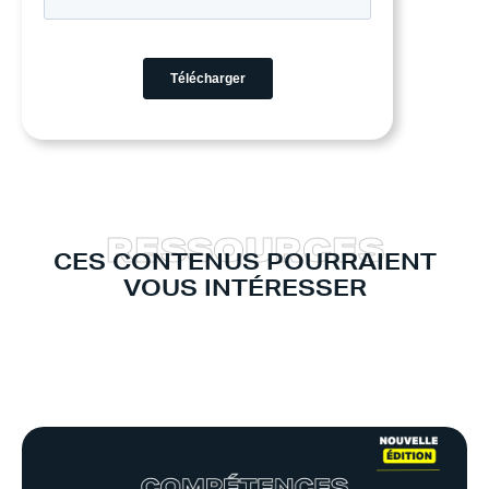
R
E
S
S
O
U
R
C
E
S
CES CONTENUS POURRAIENT
VOUS INTÉRESSER