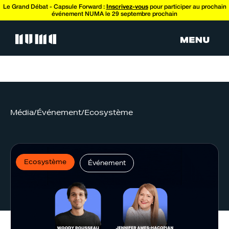
Le Grand Débat - Capsule Forward :
Inscrivez-vous
pour participer au prochain
événement NUMA le 29 septembre prochain
Média
/
Événement
/
Ecosystème
Ecosystème
Événement