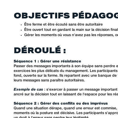
OBJECTIFS PÉDAGOG
Être ferme et être écouté sans être autoritaire
Être ouvert tout en gardant la main sur la décision fina
Gérer les moments où vous n'avez pas les réponses, ou
DÉROULÉ :
Séquence 1 : Gérer une résistance
Passer des messages importants à son équipe sans perdre en c
exercices les plus délicats du management. Les participants
fond, ouverte sur la forme. Ils repartent avec une banque de
leurs messages sans paraître autoritaires.
Exemple de cas
: s'exercer à passer un message important
ancré sur la décision tout en laissant de l'espace pour les ré
Séquence 2 : Gérer des conflits ou des imprévus
Quand une situation dérape, quand une erreur est commise, 
moments où la posture est décisive. Les participants s'appro
un droit à l'erreur sans perdre leur légitimité.