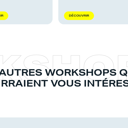
R
I
R
D
É
C
O
U
V
R
I
R
K
S
H
O
'AUTRES WORKSHOPS Q
RRAIENT VOUS INTÉRE