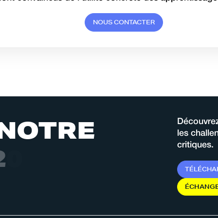
N
O
U
S
C
O
N
T
A
C
T
E
R
N
O
T
R
E
Découvrez
les chall
critiques.
2
0
2
6
T
É
L
É
C
H
A
É
C
H
A
N
G