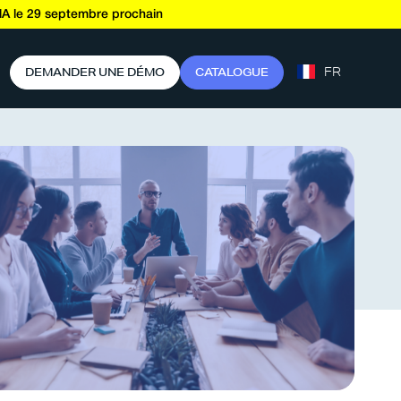
A le 29 septembre prochain
FR
D
E
M
A
N
D
E
R
U
N
E
D
É
M
O
C
A
T
A
L
O
G
U
E