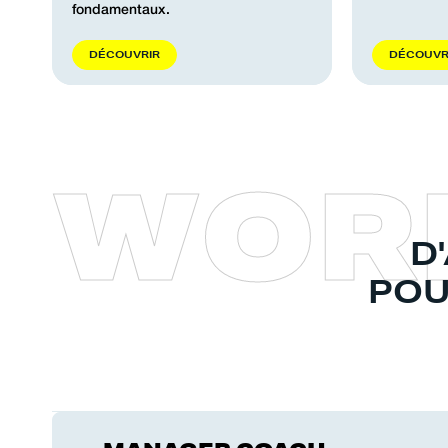
fondamentaux.
D
É
C
O
U
V
R
I
R
D
É
C
O
U
V
W
O
R
D
POU