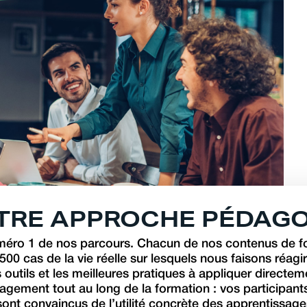
T
R
E
A
P
P
R
O
C
H
E
P
É
D
A
G
uméro 1 de nos parcours. Chacun de nos contenus de f
500 cas de la vie réelle sur lesquels nous faisons réagi
outils et les meilleures pratiques à appliquer directem
gagement tout au long de la formation : vos participant
 sont convaincus de l’utilité concrète des apprentissage