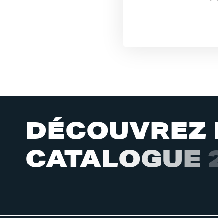
D
É
C
O
U
V
R
E
Z
C
A
T
A
L
O
G
U
E