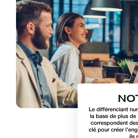
N
O
Le différenciant n
la base de plus de 
correspondent des 
clé pour créer l’en
ils