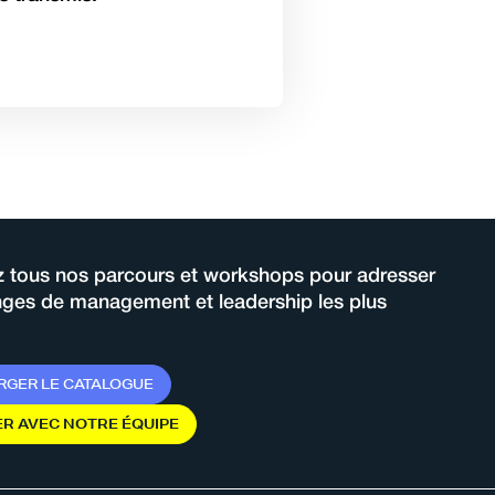
 tous nos parcours et workshops pour adresser
enges de management et leadership les plus
R
G
E
R
L
E
C
A
T
A
L
O
G
U
E
E
R
A
V
E
C
N
O
T
R
E
É
Q
U
I
P
E