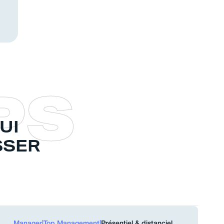
P
S
UI
SSER
Manager
|
Top Management
|
Présentiel & distanciel