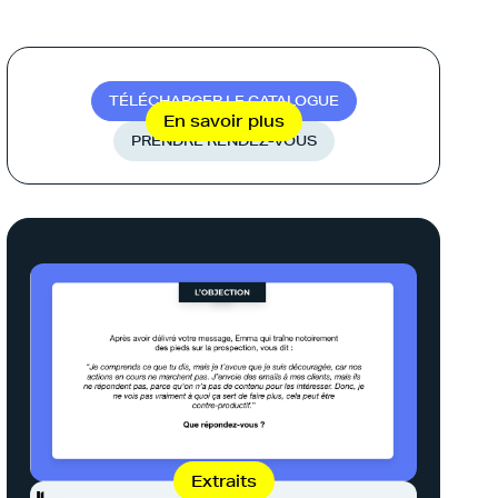
 avis (4.7/5)
T
É
L
É
C
H
A
R
G
E
R
L
E
C
A
T
A
L
O
G
U
E
En savoir plus
P
R
E
N
D
R
E
R
E
N
D
E
Z
-
V
O
U
S
Extraits