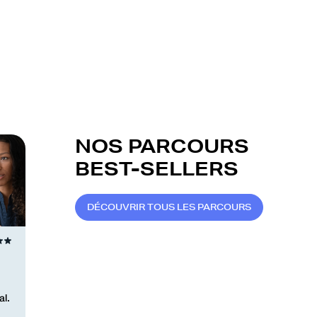
NOS PARCOURS
BEST-SELLERS
D
É
C
O
U
V
R
I
R
T
O
U
S
L
E
S
P
A
R
C
O
U
R
S
l.