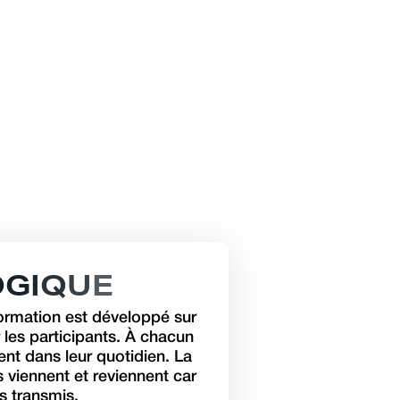
O
G
I
Q
U
E
ormation est développé sur
r les participants. À chacun
ent dans leur quotidien. La
s viennent et reviennent car
s transmis.