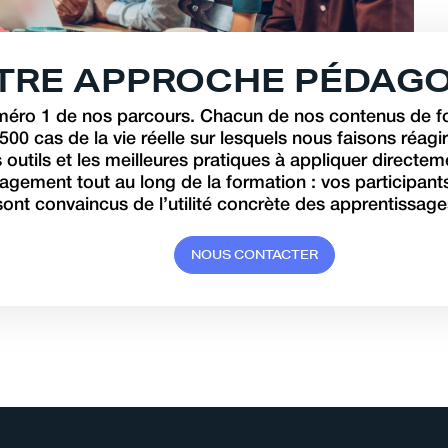
T
R
E
A
P
P
R
O
C
H
E
P
É
D
A
G
uméro 1 de nos parcours. Chacun de nos contenus de f
500 cas de la vie réelle sur lesquels nous faisons réagi
outils et les meilleures pratiques à appliquer directem
gagement tout au long de la formation : vos participant
 sont convaincus de l’utilité concrète des apprentissage
N
O
U
S
C
O
N
T
A
C
T
E
R