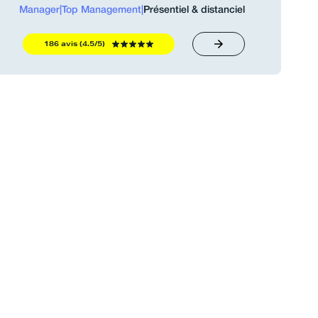
Manager
|
Top Management
|
Présentiel & distanciel
186 avis (4.5/5)