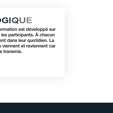
O
G
I
Q
U
E
ormation est développé sur
r les participants. À chacun
ent dans leur quotidien. La
s viennent et reviennent car
s transmis.