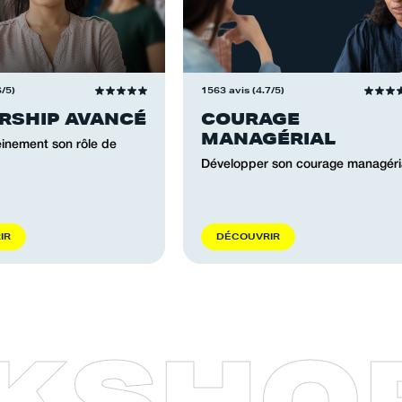
6/5)
1563 avis (4.7/5)
RSHIP AVANCÉ
COURAGE
MANAGÉRIAL
einement son rôle de
Développer son courage managéria
R
I
R
D
É
C
O
U
V
R
I
R
K
S
H
O