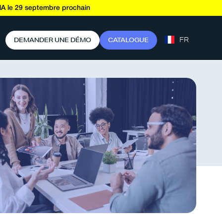
A le 29 septembre prochain
FR
D
E
M
A
N
D
E
R
U
N
E
D
É
M
O
C
A
T
A
L
O
G
U
E
avis (4.6/5)