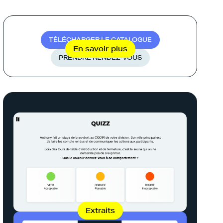
T
É
L
É
C
H
A
R
G
E
R
L
E
C
A
T
A
L
O
G
U
E
En savoir plus
P
R
E
N
D
R
E
R
E
N
D
E
Z
-
V
O
U
S
Extraits