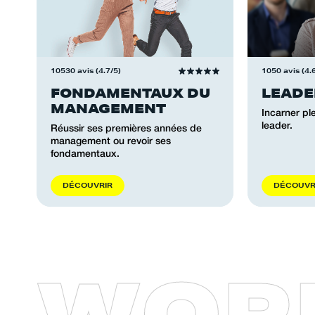
10530 avis (4.7/5)
1050 avis (4.
FONDAMENTAUX DU
LEADE
MANAGEMENT
Incarner pl
leader.
Réussir ses premières années de
management ou revoir ses
fondamentaux.
D
É
C
O
U
V
R
I
R
D
É
C
O
U
V
W
O
R