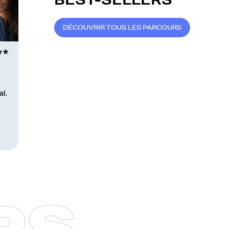
D
É
C
O
U
V
R
I
R
T
O
U
S
L
E
S
P
A
R
C
O
U
R
S
l.
P
S