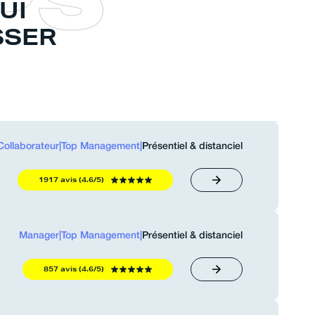
UI
SSER
Collaborateur
|
Top Management
|
Présentiel & distanciel
1917 avis (4.6/5)
Manager
|
Top Management
|
Présentiel & distanciel
857 avis (4.6/5)