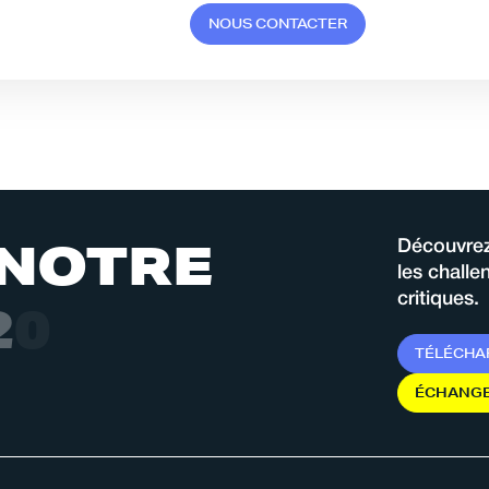
N
O
U
S
C
O
N
T
A
C
T
E
R
N
O
T
R
E
Découvrez
les chall
critiques.
2
0
2
6
T
É
L
É
C
H
A
É
C
H
A
N
G