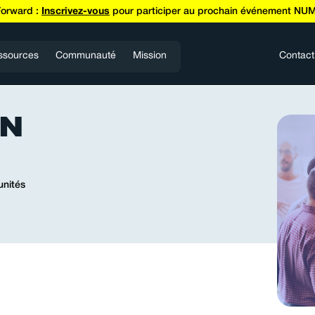
Forward :
Inscrivez-vous
pour participer au prochain événement NUM
ssources
Communauté
Mission
Contact
ON
unités