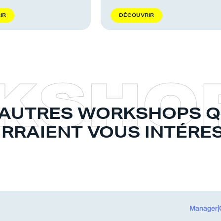
R
I
R
D
É
C
O
U
V
R
I
R
K
S
H
O
'AUTRES WORKSHOPS Q
RRAIENT VOUS INTÉRE
Manager
|