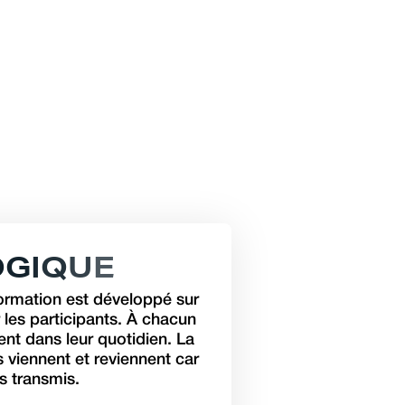
O
G
I
Q
U
E
ormation est développé sur
r les participants. À chacun
ent dans leur quotidien. La
s viennent et reviennent car
s transmis.