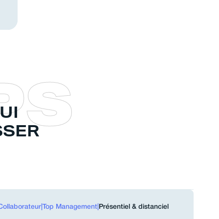
P
S
UI
SSER
Collaborateur
|
Top Management
|
Présentiel & distanciel