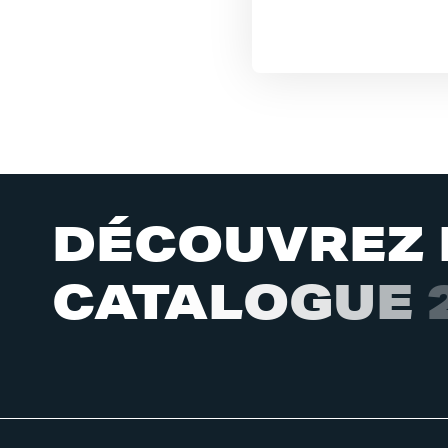
D
É
C
O
U
V
R
E
Z
C
A
T
A
L
O
G
U
E