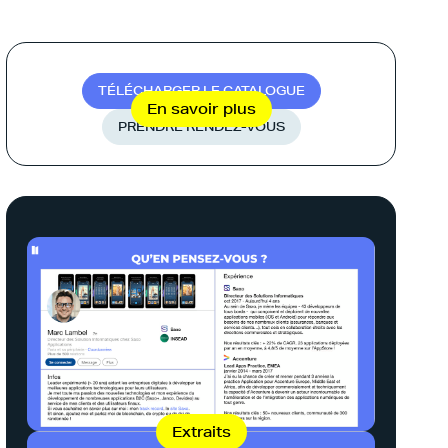
avis (4.5/5)
T
É
L
É
C
H
A
R
G
E
R
L
E
C
A
T
A
L
O
G
U
E
En savoir plus
P
R
E
N
D
R
E
R
E
N
D
E
Z
-
V
O
U
S
Extraits