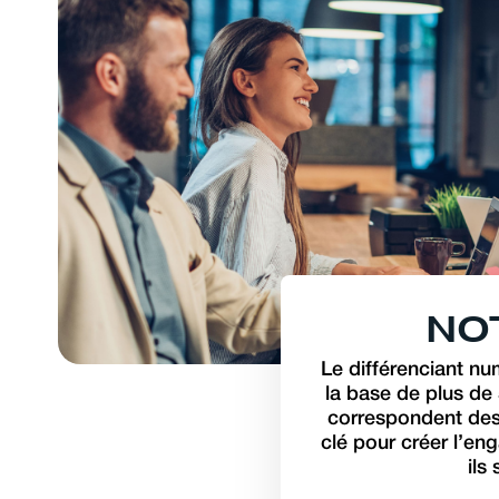
N
O
Le différenciant n
la base de plus de 
correspondent des 
clé pour créer l’en
ils