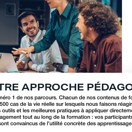
T
R
E
A
P
P
R
O
C
H
E
P
É
D
A
G
uméro 1 de nos parcours. Chacun de nos contenus de f
500 cas de la vie réelle sur lesquels nous faisons réagi
outils et les meilleures pratiques à appliquer directem
gagement tout au long de la formation : vos participant
 sont convaincus de l’utilité concrète des apprentissage