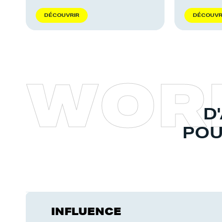
D
É
C
O
U
V
R
I
R
D
É
C
O
U
V
W
O
R
D
POU
INFLUENCE