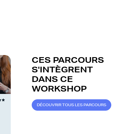
CES PARCOURS
S'INTÈGRENT
DANS CE
WORKSHOP
D
É
C
O
U
V
R
I
R
T
O
U
S
L
E
S
P
A
R
C
O
U
R
S