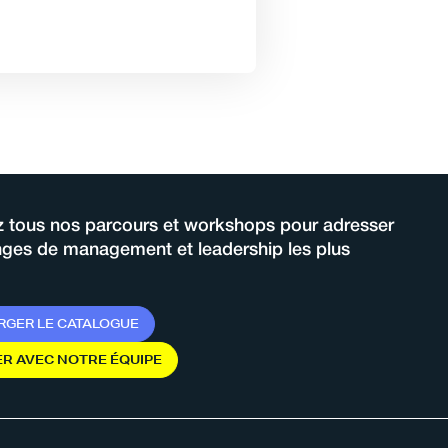
 tous nos parcours et workshops pour adresser
enges de management et leadership les plus
R
G
E
R
L
E
C
A
T
A
L
O
G
U
E
E
R
A
V
E
C
N
O
T
R
E
É
Q
U
I
P
E