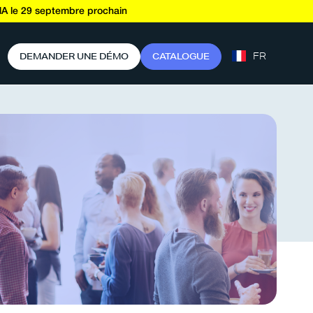
A le 29 septembre prochain
FR
D
E
M
A
N
D
E
R
U
N
E
D
É
M
O
C
A
T
A
L
O
G
U
E