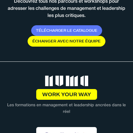
Découvrez tous nos parcours et workshops pour
adresser les challenges de management et leadership
les plus critiques.
T
É
L
É
C
H
A
R
G
E
R
L
E
C
A
T
A
L
O
G
U
E
É
C
H
A
N
G
E
R
A
V
E
C
N
O
T
R
E
É
Q
U
I
P
E
WORK YOUR WAY
Les formations en management et leadership ancrées dans le
réel