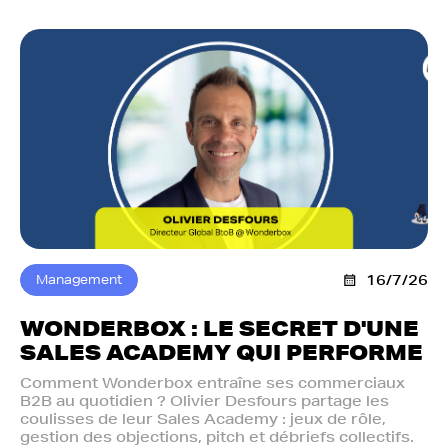
Management
16/7/26
WONDERBOX : LE SECRET D'UNE
SALES ACADEMY QUI PERFORME
Comment Wonderbox entraîne ses commerciaux
B2B au quotidien ? Olivier Desfours partage les
coulisses de leur Sales Academy : jeux de rôle,
gestion des objections, pitch et débriefs collectifs.