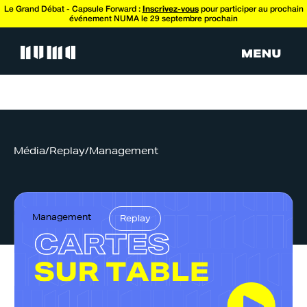
Le Grand Débat - Capsule Forward :
Inscrivez-vous
pour participer au prochain
événement NUMA le 29 septembre prochain
Média
/
Replay
/
Management
Management
Replay