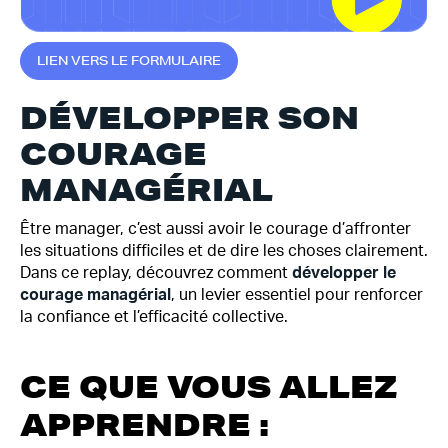
L
I
E
N
V
E
R
S
L
E
F
O
R
M
U
L
A
I
R
E
DÉVELOPPER SON
COURAGE
MANAGÉRIAL
Être manager, c’est aussi avoir le courage d’affronter
les situations difficiles et de dire les choses clairement.
Dans ce replay, découvrez comment
développer le
courage managérial
, un levier essentiel pour renforcer
la confiance et l’efficacité collective.
CE QUE VOUS ALLEZ
APPRENDRE :