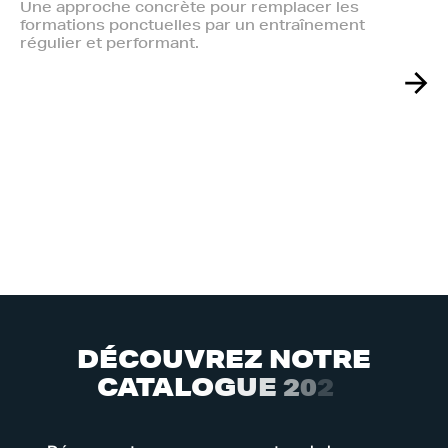
Une approche concrète pour remplacer les
formations ponctuelles par un entraînement
régulier et performant.
D
É
C
O
U
V
R
E
Z
N
O
T
R
E
C
A
T
A
L
O
G
U
E
2
0
2
6