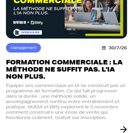
Management
30/7/26
FORMATION COMMERCIALE : LA
MÉTHODE NE SUFFIT PAS. L'IA
NON PLUS.‍
Équiper ses commerciaux en IA ne construit pas un
programme de formation. Ce qui fait progresser
dans la durée : une méthode solide, un
accompagnement continu entre entraînement et
pratique. NUMA et Blify explorent le 5 novembre
comment construire une école de vente qui
fonctionne vraiment. Gratuit sur inscription.