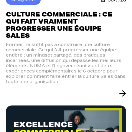
30/7/26
CULTURE COMMERCIALE : CE
QUI FAIT VRAIMENT
PROGRESSER UNE ÉQUIPE
SALES
Former ne suffit pas à construire une culture
commerciale. Ce qui fait progresser une équipe
entière : un mindset partagé, des pratiques
incarnées, une diffusion qui dépasse les meilleurs
éléments. NUMA et Ringover réunissent deux
expériences complémentaires le 6 octobre pour
explorer comment faire entrer la culture Sales dans
toute une organisation.