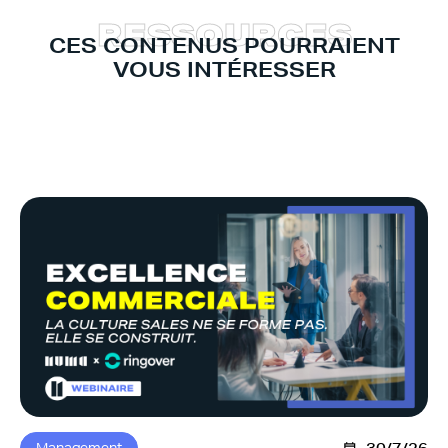
R
E
S
S
O
U
R
C
E
S
CES CONTENUS POURRAIENT
VOUS INTÉRESSER
Management