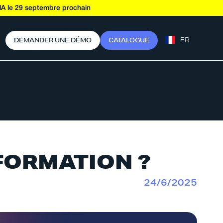
A le 29 septembre prochain
FR
D
E
M
A
N
D
E
R
U
N
E
D
É
M
O
C
A
T
A
L
O
G
U
E
 FORMATION ?
24/6/2025