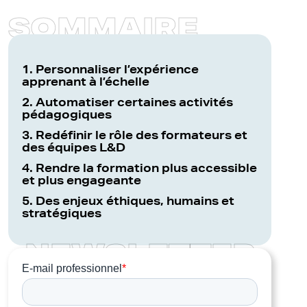
S
O
M
M
A
I
R
E
1. Personnaliser l’expérience
apprenant à l’échelle
2. Automatiser certaines activités
pédagogiques
3. Redéfinir le rôle des formateurs et
des équipes L&D
4. Rendre la formation plus accessible
et plus engageante
5. Des enjeux éthiques, humains et
stratégiques
N
E
W
S
L
E
T
T
E
R