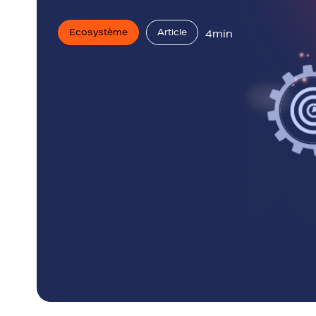
Ecosystème
Article
4min