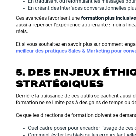
En traduisant ou reformulant les messages pour d
En créant des interfaces conversationnelles plu
Ces avancées favorisent une
formation plus inclusiv
aussi à repenser l’expérience apprenante : moins liné
réels.
Et si vous souhaitez en savoir plus sur comment eng
meilleur des pratiques Sales & Marketing pour conv
5. DES ENJEUX ÉTHI
STRATÉGIQUES
Derrière la puissance de ces outils se cachent aussi d
formation ne se limite pas à des gains de temps ou 
Ce que les directions de formation doivent se demand
Quel cadre poser pour encadrer l’usage de ces ou
Comment éviter les biais ou les erreurs factuell