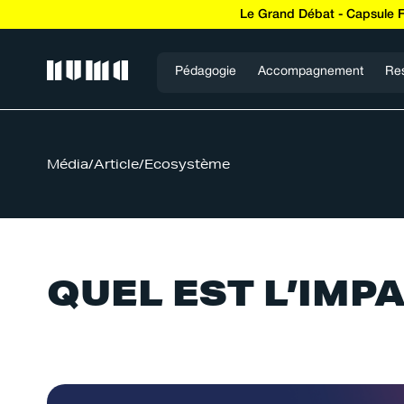
Le Grand Débat - Capsule 
Pédagogie
Accompagnement
Re
Média
/
Article
/
Ecosystème
QUEL EST L’IMPA