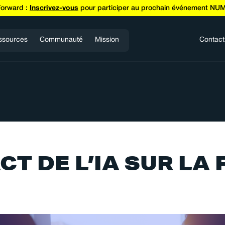
Forward :
Inscrivez-vous
pour participer au prochain événement NUM
ssources
Communauté
Mission
Contact
CT DE L’IA SUR LA