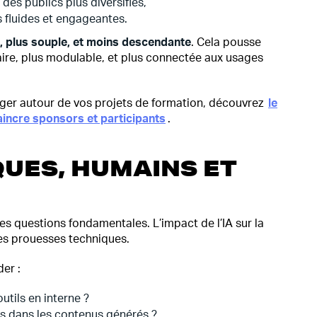
es publics plus diversifiés,
s fluides et engageantes.
e, plus souple, et moins descendante
. Cela pousse
aire, plus modulable, et plus connectée aux usages
ager autour de vos projets de formation, découvrez
le
aincre sponsors et participants
.
QUES, HUMAINS ET
es questions fondamentales. L’impact de l’IA sur la
des prouesses techniques.
er :
tils en interne ?
es dans les contenus générés ?