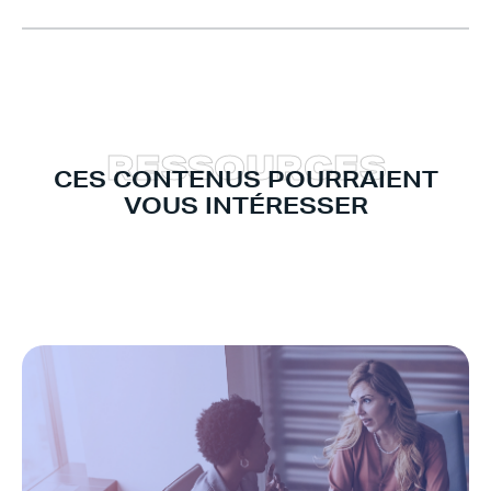
R
E
S
S
O
U
R
C
E
S
CES CONTENUS POURRAIENT
VOUS INTÉRESSER