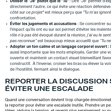
Utiliser le "Je" plutôt que le "Tu"
: Dire "Je" permet d’e
directement l’autre, ce qui évite une réaction défensiv
côté sur ce projet"
est mieux perçu que
"Tu m’as ignoré
confrontation.
Éviter les jugements et accusations
: Se concentrer sur
l’impact qu’ils ont eu sur soi permet d’éviter les malen
rôle n’a pas été évoqué durant la réunion, j’ai eu le se
pas reconnue”
est beaucoup mieux accueilli que
“Tu ne
Adopter un ton calme et un langage corporel ouvert :
aussi importante que les mots employés. Garder une v
ouverte et maintenir un contact visuel bienveillant fav
constructif. À l’inverse, croiser les bras ou élever la v
de l’hostilité, fermant ainsi le dialogue.
REPORTER LA DISCUSSION 
ÉVITER UNE ESCALADE
Quand une conversation devient trop chargée émotionnell
la reporter pour éviter une escalade inutile. Prendre un pe
idées, réduire la tension, et revenir plus sereinement au su