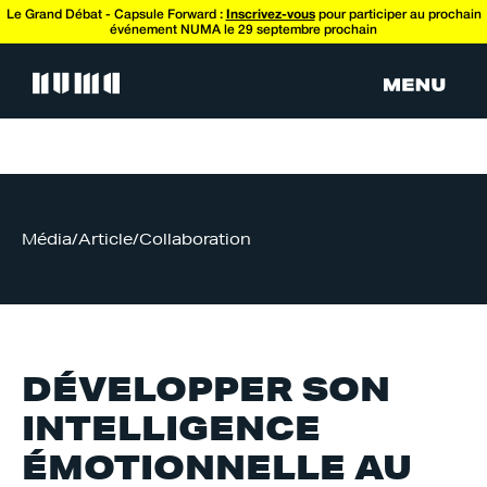
Le Grand Débat - Capsule Forward :
Inscrivez-vous
pour participer au prochain
événement NUMA le 29 septembre prochain
Média
/
Article
/
Collaboration
DÉVELOPPER SON
INTELLIGENCE
ÉMOTIONNELLE AU