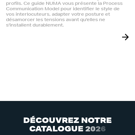
profils. Ce guide NUMA vous présente la Process
Communication Model pour identifier le style de
vos interlocuteurs, adapter votre posture et
désamorcer les tensions avant qu'elles ne
s'installent durablement.
D
É
C
O
U
V
R
E
Z
N
O
T
R
E
C
A
T
A
L
O
G
U
E
2
0
2
6