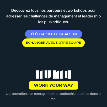
Découvrez tous nos parcours et workshops pour
adresser les challenges de management et leadership
les plus critiques.
T
É
L
É
C
H
A
R
G
E
R
L
E
C
A
T
A
L
O
G
U
E
É
C
H
A
N
G
E
R
A
V
E
C
N
O
T
R
E
É
Q
U
I
P
E
WORK YOUR WAY
Les formations en management et leadership ancrées dans le
réel