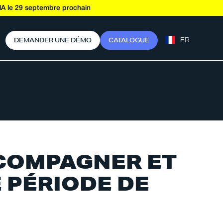
A le 29 septembre prochain
FR
D
E
M
A
N
D
E
R
U
N
E
D
É
M
O
C
A
T
A
L
O
G
U
E
CCOMPAGNER ET
 PÉRIODE DE