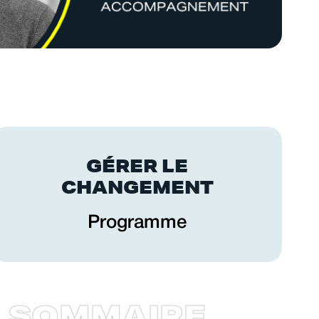
GÉRER LE
CHANGEMENT
Programme
S
O
M
M
A
I
R
E