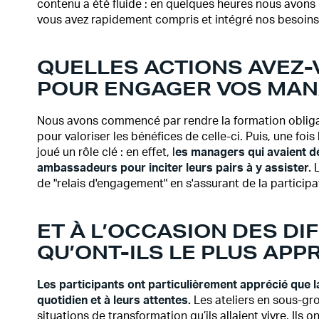
contenu a été fluide : en quelques heures nous avons r
vous avez rapidement compris et intégré nos besoin
QUELLES ACTIONS AVEZ-
POUR ENGAGER VOS MAN
Nous avons commencé par rendre la formation obliga
pour valoriser les bénéfices de celle-ci. Puis, une foi
joué un rôle clé : en effet, l
es managers qui avaient dé
ambassadeurs pour inciter leurs pairs à y assister.
L
de "relais d'engagement" en s'assurant de la partici
ET À L’OCCASION DES D
QU’ONT-ILS LE PLUS APPR
Les participants ont particulièrement apprécié que 
quotidien et à leurs attentes.
Les ateliers en sous-gro
situations de transformation qu’ils allaient vivre. Ils 