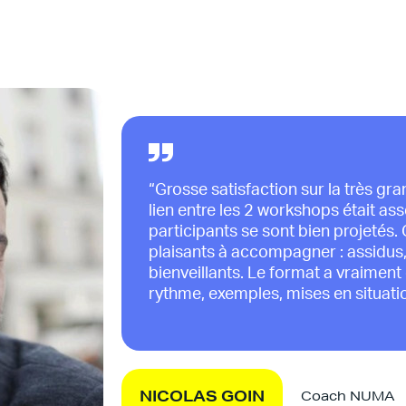
“Grosse satisfaction sur la très gr
lien entre les 2 workshops était ass
participants se sont bien projetés.
plaisants à accompagner : assidus, 
bienveillants. Le format a vraiment
rythme, exemples, mises en situati
NICOLAS GOIN
Coach NUMA