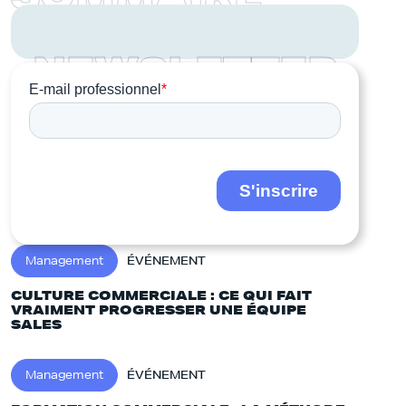
N
E
W
S
L
E
T
T
E
R
Management
ÉVÉNEMENT
CULTURE COMMERCIALE : CE QUI FAIT
VRAIMENT PROGRESSER UNE ÉQUIPE
SALES
Management
ÉVÉNEMENT