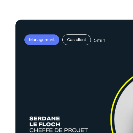
Management
Cas client
5min