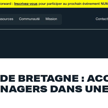
Forward :
Inscrivez-vous
pour participer au prochain événement NUM
ssources
Communauté
Mission
Contact
 DE BRETAGNE : A
ANAGERS DANS UNE