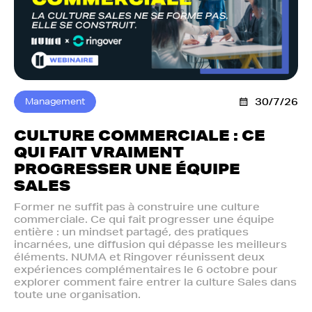
Management
30/7/26
CULTURE COMMERCIALE : CE
QUI FAIT VRAIMENT
PROGRESSER UNE ÉQUIPE
SALES
Former ne suffit pas à construire une culture
commerciale. Ce qui fait progresser une équipe
entière : un mindset partagé, des pratiques
incarnées, une diffusion qui dépasse les meilleurs
éléments. NUMA et Ringover réunissent deux
expériences complémentaires le 6 octobre pour
explorer comment faire entrer la culture Sales dans
toute une organisation.