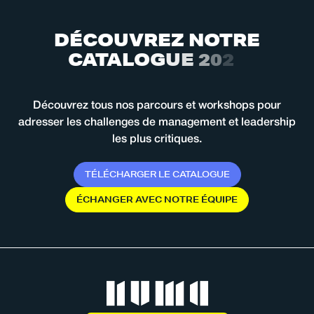
D
É
C
O
U
V
R
E
Z
N
O
T
R
E
C
A
T
A
L
O
G
U
E
2
0
2
6
Découvrez tous nos parcours et workshops pour
adresser les challenges de management et leadership
les plus critiques.
T
É
L
É
C
H
A
R
G
E
R
L
E
C
A
T
A
L
O
G
U
E
É
C
H
A
N
G
E
R
A
V
E
C
N
O
T
R
E
É
Q
U
I
P
E