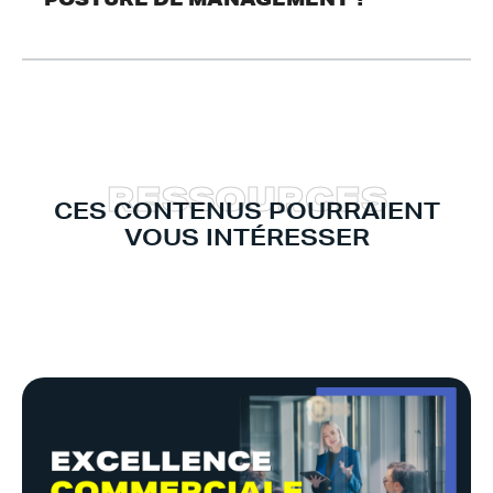
R
E
S
S
O
U
R
C
E
S
CES CONTENUS POURRAIENT
VOUS INTÉRESSER