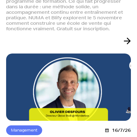
programme de formation. Ce qui fait progresser
dans la durée : une méthode solide, un
accompagnement continu entre entraînement et
pratique. NUMA et Blify explorent le 5 novembre
comment construire une école de vente qui
fonctionne vraiment. Gratuit sur inscription.
Management
16/7/26