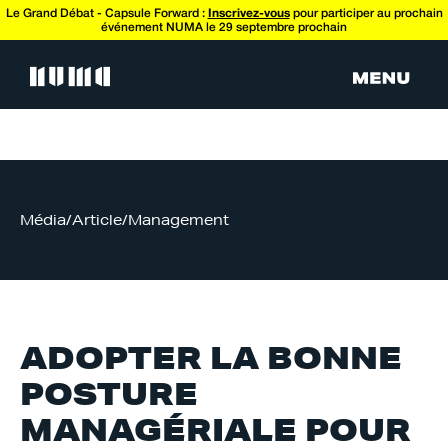
Le Grand Débat - Capsule Forward :
Inscrivez-vous
pour participer au prochain
événement NUMA le 29 septembre prochain
Média
/
Article
/
Management
ADOPTER LA BONNE
POSTURE
MANAGÉRIALE POUR