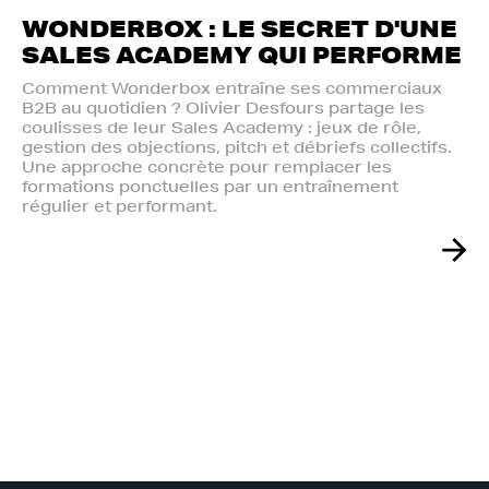
WONDERBOX : LE SECRET D'UNE
SALES ACADEMY QUI PERFORME
Comment Wonderbox entraîne ses commerciaux
B2B au quotidien ? Olivier Desfours partage les
coulisses de leur Sales Academy : jeux de rôle,
gestion des objections, pitch et débriefs collectifs.
Une approche concrète pour remplacer les
formations ponctuelles par un entraînement
régulier et performant.