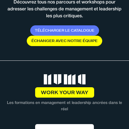
Découvrez tous nos parcours et workshops pour
adresser les challenges de management et leadership
les plus critiques.
T
É
L
É
C
H
A
R
G
E
R
L
E
C
A
T
A
L
O
G
U
E
É
C
H
A
N
G
E
R
A
V
E
C
N
O
T
R
E
É
Q
U
I
P
E
WORK YOUR WAY
Les formations en management et leadership ancrées dans le
réel