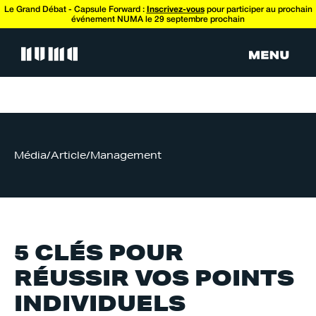
Le Grand Débat - Capsule Forward :
Inscrivez-vous
pour participer au prochain
événement NUMA le 29 septembre prochain
Média
/
Article
/
Management
5 CLÉS POUR
RÉUSSIR VOS POINTS
INDIVIDUELS