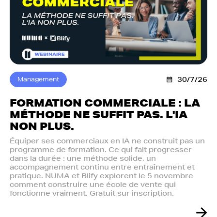
Management
30/7/26
FORMATION COMMERCIALE : LA
MÉTHODE NE SUFFIT PAS. L'IA
NON PLUS.‍
Équiper ses commerciaux en IA ne construit pas un
programme de formation. Ce qui fait progresser
dans la durée : une méthode solide, un
accompagnement continu entre entraînement et
pratique. NUMA et Blify explorent le 5 novembre
comment construire une école de vente qui
fonctionne vraiment. Gratuit sur inscription.