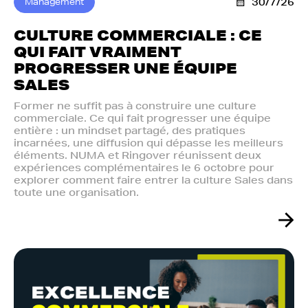
Management
30/7/26
CULTURE COMMERCIALE : CE
QUI FAIT VRAIMENT
PROGRESSER UNE ÉQUIPE
SALES
Former ne suffit pas à construire une culture
commerciale. Ce qui fait progresser une équipe
entière : un mindset partagé, des pratiques
incarnées, une diffusion qui dépasse les meilleurs
éléments. NUMA et Ringover réunissent deux
expériences complémentaires le 6 octobre pour
explorer comment faire entrer la culture Sales dans
toute une organisation.