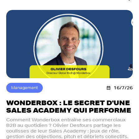
Management
16/7/26
WONDERBOX : LE SECRET D'UNE
SALES ACADEMY QUI PERFORME
Comment Wonderbox entraîne ses commerciaux
B2B au quotidien ? Olivier Desfours partage les
coulisses de leur Sales Academy : jeux de rôle,
gestion des objections, pitch et débriefs collectifs.