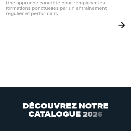
Une approche concrète pour remplacer les
formations ponctuelles par un entraînement
régulier et performant.
D
É
C
O
U
V
R
E
Z
N
O
T
R
E
C
A
T
A
L
O
G
U
E
2
0
2
6