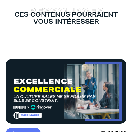
R
E
S
S
O
U
R
C
E
S
CES CONTENUS POURRAIENT
VOUS INTÉRESSER