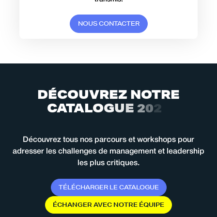
N
O
U
S
C
O
N
T
A
C
T
E
R
D
É
C
O
U
V
R
E
Z
N
O
T
R
E
C
A
T
A
L
O
G
U
E
2
0
2
6
Découvrez tous nos parcours et workshops pour
adresser les challenges de management et leadership
les plus critiques.
T
É
L
É
C
H
A
R
G
E
R
L
E
C
A
T
A
L
O
G
U
E
É
C
H
A
N
G
E
R
A
V
E
C
N
O
T
R
E
É
Q
U
I
P
E