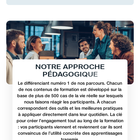
N
O
T
R
E
A
P
P
R
O
C
H
E
P
É
D
A
G
O
G
I
Q
U
E
Le différenciant numéro 1 de nos parcours. Chacun
de nos contenus de formation est développé sur la
base de plus de 500 cas de la vie réelle sur lesquels
nous faisons réagir les participants. À chacun
correspondent des outils et les meilleures pratiques
à appliquer directement dans leur quotidien. La clé
pour créer l’engagement tout au long de la formation
: vos participants viennent et reviennent car ils sont
convaincus de l’utilité concrète des apprentissages
transmis.