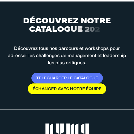
D
É
C
O
U
V
R
E
Z
N
O
T
R
E
C
A
T
A
L
O
G
U
E
2
0
2
6
Découvrez tous nos parcours et workshops pour
adresser les challenges de management et leadership
les plus critiques.
T
É
L
É
C
H
A
R
G
E
R
L
E
C
A
T
A
L
O
G
U
E
É
C
H
A
N
G
E
R
A
V
E
C
N
O
T
R
E
É
Q
U
I
P
E