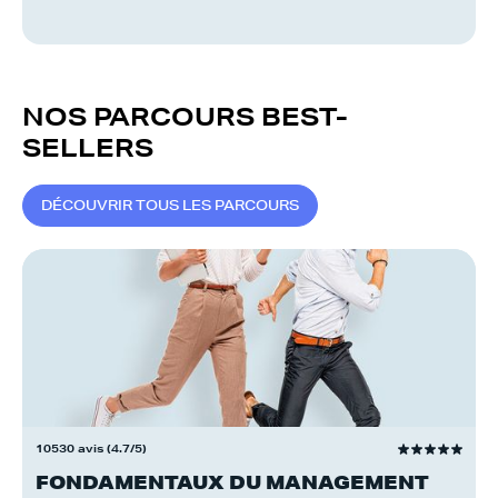
NOS PARCOURS BEST-
SELLERS
D
É
C
O
U
V
R
I
R
T
O
U
S
L
E
S
P
A
R
C
O
U
R
S
10530 avis (4.7/5)
FONDAMENTAUX DU MANAGEMENT