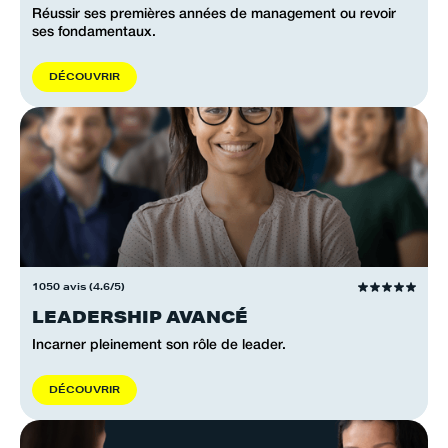
Réussir ses premières années de management ou revoir
ses fondamentaux.
D
É
C
O
U
V
R
I
R
1050 avis (4.6/5)
LEADERSHIP AVANCÉ
Incarner pleinement son rôle de leader.
D
É
C
O
U
V
R
I
R