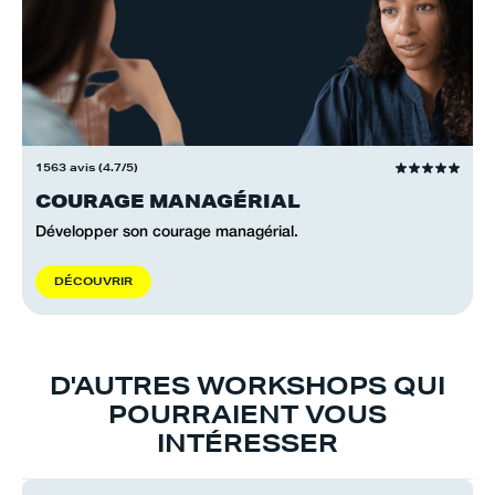
1563 avis (4.7/5)
COURAGE MANAGÉRIAL
Développer son courage managérial.
D
É
C
O
U
V
R
I
R
D'AUTRES WORKSHOPS QUI
POURRAIENT VOUS
INTÉRESSER