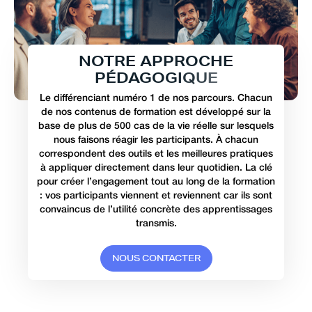
N
O
T
R
E
A
P
P
R
O
C
H
E
P
É
D
A
G
O
G
I
Q
U
E
Le différenciant numéro 1 de nos parcours. Chacun
de nos contenus de formation est développé sur la
base de plus de 500 cas de la vie réelle sur lesquels
nous faisons réagir les participants. À chacun
correspondent des outils et les meilleures pratiques
à appliquer directement dans leur quotidien. La clé
pour créer l’engagement tout au long de la formation
: vos participants viennent et reviennent car ils sont
convaincus de l’utilité concrète des apprentissages
transmis.
N
O
U
S
C
O
N
T
A
C
T
E
R