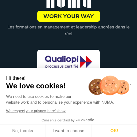
WORK YOUR WAY
Les formations en management et leadership ancrées dans le
réel
Hi there!
We love cookies!
We need to use cookies to make our
Cliquez ici pour accéder au certificat
website work and to personalise your experience with NUMA.
We respect your privacy, here's how.
ENTREPRISE
Consents certified by
🍪 Cookies
No, thanks
I want to choose
OK!
Nous rejoindre