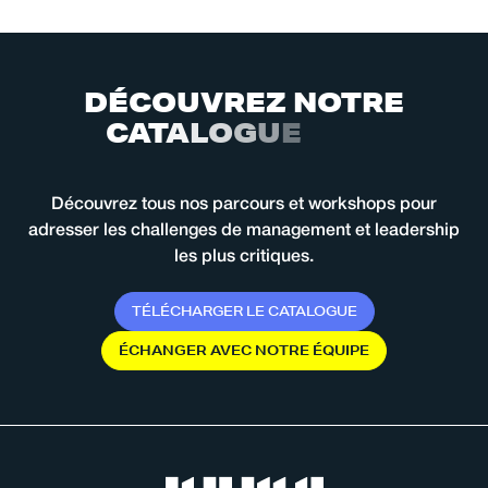
D
É
C
O
U
V
R
E
Z
N
O
T
R
E
C
A
T
A
L
O
G
U
E
2
0
2
6
Découvrez tous nos parcours et workshops pour
adresser les challenges de management et leadership
les plus critiques.
T
É
L
É
C
H
A
R
G
E
R
L
E
C
A
T
A
L
O
G
U
E
É
C
H
A
N
G
E
R
A
V
E
C
N
O
T
R
E
É
Q
U
I
P
E