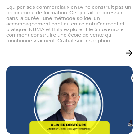
Équiper ses commerciaux en IA ne construit pas un
programme de formation. Ce qui fait progresser
dans la durée : une méthode solide, un
accompagnement continu entre entraînement et
pratique. NUMA et Blify explorent le 5 novembre
comment construire une école de vente qui
fonctionne vraiment. Gratuit sur inscription.