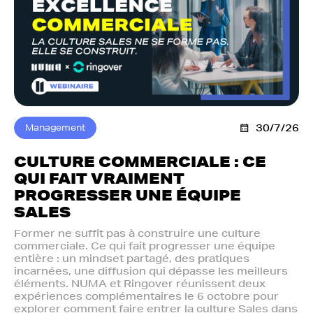
Management
30/7/26
CULTURE COMMERCIALE : CE
QUI FAIT VRAIMENT
PROGRESSER UNE ÉQUIPE
SALES
Former ne suffit pas à construire une culture
commerciale. Ce qui fait progresser une équipe
entière : un mindset partagé, des pratiques
incarnées, une diffusion qui dépasse les meilleurs
éléments. NUMA et Ringover réunissent deux
expériences complémentaires le 6 octobre pour
explorer comment faire entrer la culture Sales dans