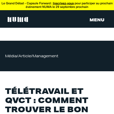
Le Grand Débat - Capsule Forward :
Inscrivez-vous
pour participer au prochain
événement NUMA le 29 septembre prochain
Média
/
Article
/
Management
TÉLÉTRAVAIL ET
QVCT : COMMENT
TROUVER LE BON