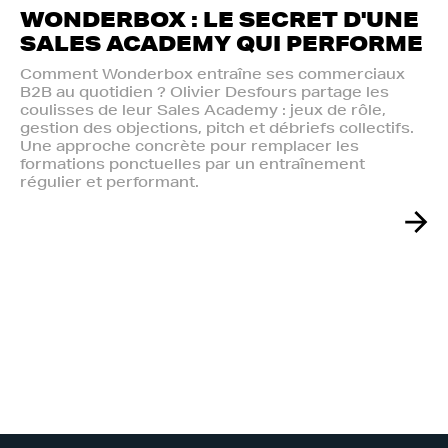
WONDERBOX : LE SECRET D'UNE
SALES ACADEMY QUI PERFORME
Comment Wonderbox entraîne ses commerciaux
B2B au quotidien ? Olivier Desfours partage les
coulisses de leur Sales Academy : jeux de rôle,
gestion des objections, pitch et débriefs collectifs.
Une approche concrète pour remplacer les
formations ponctuelles par un entraînement
régulier et performant.