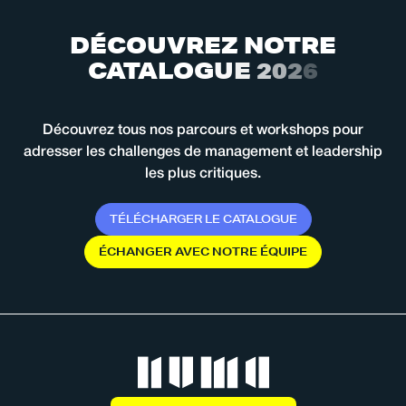
D
É
C
O
U
V
R
E
Z
N
O
T
R
E
C
A
T
A
L
O
G
U
E
2
0
2
6
Découvrez tous nos parcours et workshops pour
adresser les challenges de management et leadership
les plus critiques.
T
É
L
É
C
H
A
R
G
E
R
L
E
C
A
T
A
L
O
G
U
E
É
C
H
A
N
G
E
R
A
V
E
C
N
O
T
R
E
É
Q
U
I
P
E