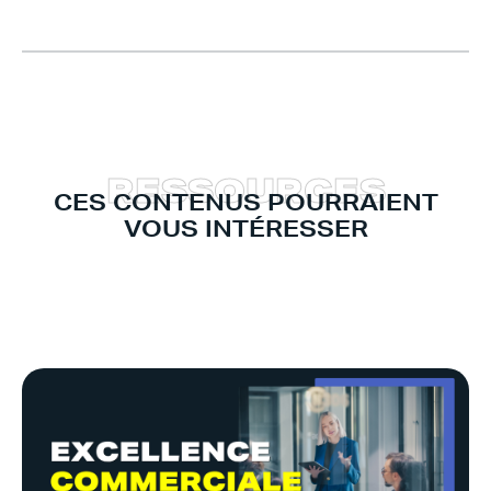
R
E
S
S
O
U
R
C
E
S
CES CONTENUS POURRAIENT
VOUS INTÉRESSER