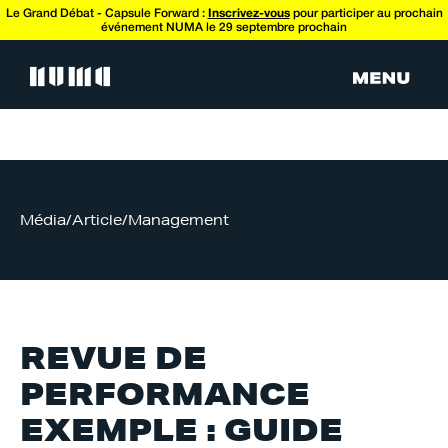
Le Grand Débat - Capsule Forward :
Inscrivez-vous
pour participer au prochain
événement NUMA le 29 septembre prochain
Média
/
Article
/
Management
REVUE DE
PERFORMANCE
EXEMPLE : GUIDE