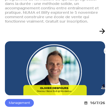
dans la durée : une méthode solide, un
accompagnement continu entre entraînement et
pratique. NUMA et Blify explorent le 5 novembre
comment construire une école de vente qui
fonctionne vraiment. Gratuit sur inscription.
Management
16/7/26