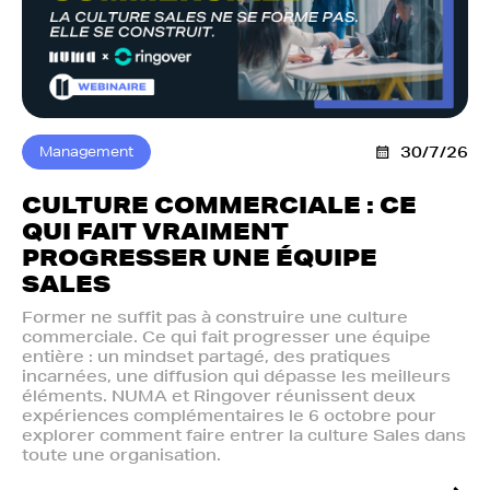
Management
30/7/26
CULTURE COMMERCIALE : CE
QUI FAIT VRAIMENT
PROGRESSER UNE ÉQUIPE
SALES
Former ne suffit pas à construire une culture
commerciale. Ce qui fait progresser une équipe
entière : un mindset partagé, des pratiques
incarnées, une diffusion qui dépasse les meilleurs
éléments. NUMA et Ringover réunissent deux
expériences complémentaires le 6 octobre pour
explorer comment faire entrer la culture Sales dans
toute une organisation.