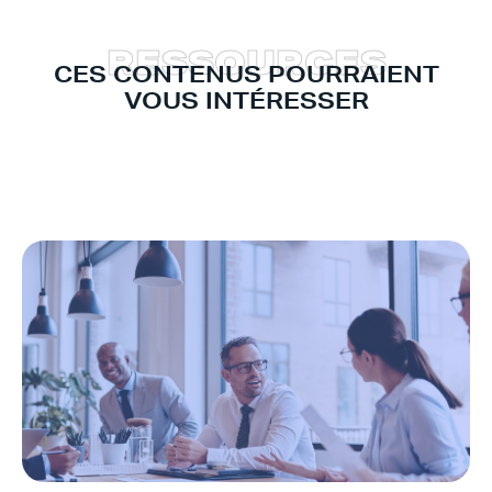
R
E
S
S
O
U
R
C
E
S
CES CONTENUS POURRAIENT
VOUS INTÉRESSER