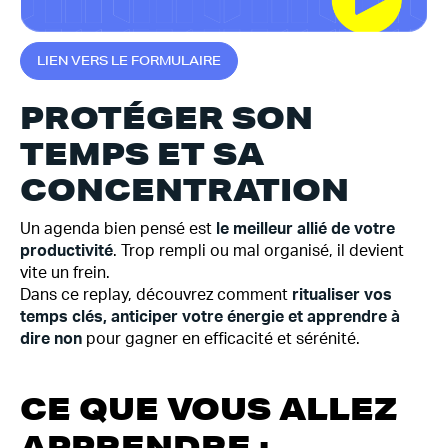
L
I
E
N
V
E
R
S
L
E
F
O
R
M
U
L
A
I
R
E
PROTÉGER SON
TEMPS ET SA
CONCENTRATION
Un agenda bien pensé est
le meilleur allié de votre
productivité
. Trop rempli ou mal organisé, il devient
vite un frein.
Dans ce replay, découvrez comment
ritualiser vos
temps clés, anticiper votre énergie et apprendre à
dire non
pour gagner en efficacité et sérénité.
CE QUE VOUS ALLEZ
APPRENDRE :