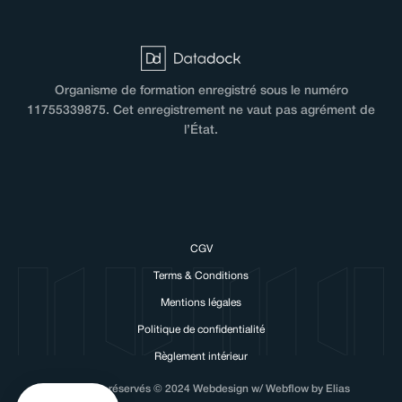
Organisme de formation enregistré sous le numéro
11755339875. Cet enregistrement ne vaut pas agrément de
l’État.
CGV
Hi there!
Terms & Conditions
We love cookies!
Mentions légales
We need to use cookies to make our
Politique de confidentialité
website work and to personalise your experience with NUMA.
Règlement intérieur
We respect your privacy, here's how.
Tous droits réservés © 2024 Webdesign w/ Webflow by Elias
Consents certified by