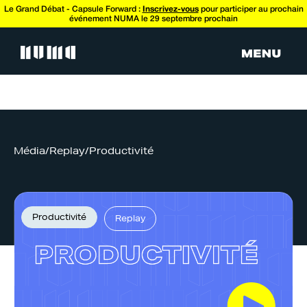
Le Grand Débat - Capsule Forward :
Inscrivez-vous
pour participer au prochain
événement NUMA le 29 septembre prochain
Média
/
Replay
/
Productivité
Productivité
Replay