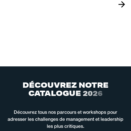
D
É
C
O
U
V
R
E
Z
N
O
T
R
E
C
A
T
A
L
O
G
U
E
2
0
2
6
Découvrez tous nos parcours et workshops pour
adresser les challenges de management et leadership
les plus critiques.