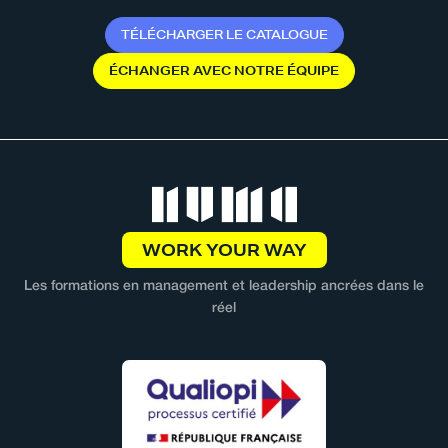
T
É
L
É
C
H
A
R
G
E
R
L
E
C
A
T
A
L
O
G
U
E
É
C
H
A
N
G
E
R
A
V
E
C
N
O
T
R
E
É
Q
U
I
P
E
WORK YOUR WAY
Les formations en management et leadership ancrées dans le
réel