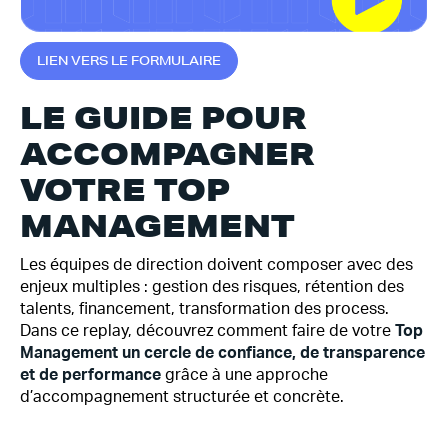
L
I
E
N
V
E
R
S
L
E
F
O
R
M
U
L
A
I
R
E
LE GUIDE POUR
ACCOMPAGNER
VOTRE TOP
MANAGEMENT
Les équipes de direction doivent composer avec des
enjeux multiples : gestion des risques, rétention des
talents, financement, transformation des process.
Dans ce replay, découvrez comment faire de votre
Top
Management un cercle de confiance, de transparence
et de performance
grâce à une approche
d’accompagnement structurée et concrète.