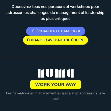
Découvrez tous nos parcours et workshops pour
adresser les challenges de management et leadership
les plus critiques.
T
É
L
É
C
H
A
R
G
E
R
L
E
C
A
T
A
L
O
G
U
E
É
C
H
A
N
G
E
R
A
V
E
C
N
O
T
R
E
É
Q
U
I
P
E
WORK YOUR WAY
Les formations en management et leadership ancrées dans le
réel