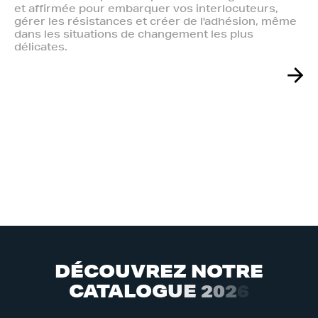
et affirmée pour embarquer vos interlocuteurs,
gérer les résistances et créer de l'adhésion, même
dans les situations de changement les plus
délicates.
D
É
C
O
U
V
R
E
Z
N
O
T
R
E
C
A
T
A
L
O
G
U
E
2
0
2
6