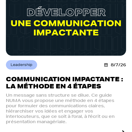
Leadership
8/7/26
COMMUNICATION IMPACTANTE :
LA MÉTHODE EN 4 ÉTAPES
Un message sans structure se dilue. Ce guide
NUMA vous propose une méthode en 4 étapes
pour formuler des communications claires,
hiérarchiser vos idées et engager vos
interlocuteurs, que ce soit à l'oral, à l'écrit ou en
présentation managériale.