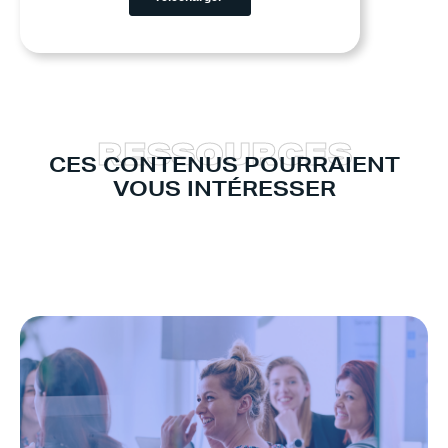
R
E
S
S
O
U
R
C
E
S
CES CONTENUS POURRAIENT
VOUS INTÉRESSER