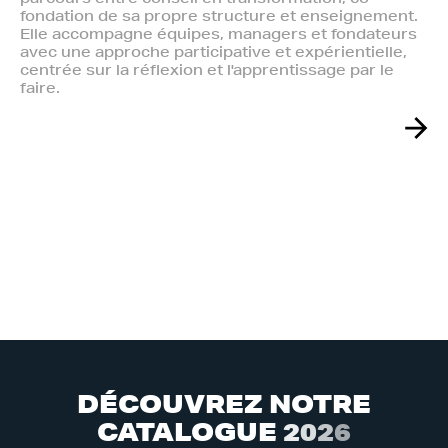
fondation de sa propre structure et enseignement.
Elle accompagne équipes, managers et fondateurs
avec une approche participative et expérientielle,
centrée sur la réflexion et l'apprentissage par le
faire.
D
É
C
O
U
V
R
E
Z
N
O
T
R
E
C
A
T
A
L
O
G
U
E
2
0
2
6