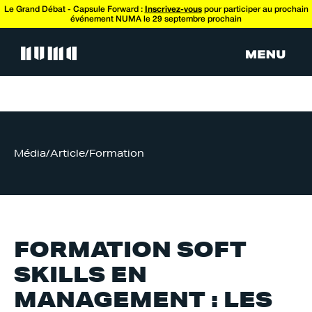
Le Grand Débat - Capsule Forward :
Inscrivez-vous
pour participer au prochain
événement NUMA le 29 septembre prochain
Média
/
Article
/
Formation
FORMATION SOFT
SKILLS EN
MANAGEMENT : LES