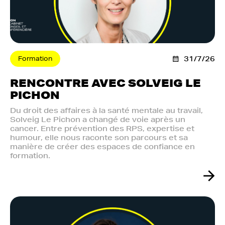
Formation
31/7/26
RENCONTRE AVEC SOLVEIG LE
PICHON
Du droit des affaires à la santé mentale au travail,
Solveig Le Pichon a changé de voie après un
cancer. Entre prévention des RPS, expertise et
humour, elle nous raconte son parcours et sa
manière de créer des espaces de confiance en
formation.