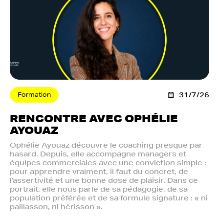
Formation
31/7/26
RENCONTRE AVEC OPHÉLIE
AYOUAZ
Ophélie Ayouaz découvre le coaching presque par
hasard. Depuis, elle accompagne managers et
équipes commerciales avec une conviction simple :
pour apprendre vraiment, il faut du concret, de
l’assertivité et une bonne dose de plaisir. Dans ce
portrait, elle nous parle de sa pédagogie, de sa
population préférée et de sa formule signature : « ni
paillasson, ni hérisson ».