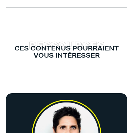
R
E
S
S
O
U
R
C
E
S
CES CONTENUS POURRAIENT
VOUS INTÉRESSER