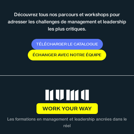
Découvrez tous nos parcours et workshops pour
adresser les challenges de management et leadership
les plus critiques.
T
É
L
É
C
H
A
R
G
E
R
L
E
C
A
T
A
L
O
G
U
E
É
C
H
A
N
G
E
R
A
V
E
C
N
O
T
R
E
É
Q
U
I
P
E
WORK YOUR WAY
Les formations en management et leadership ancrées dans le
réel