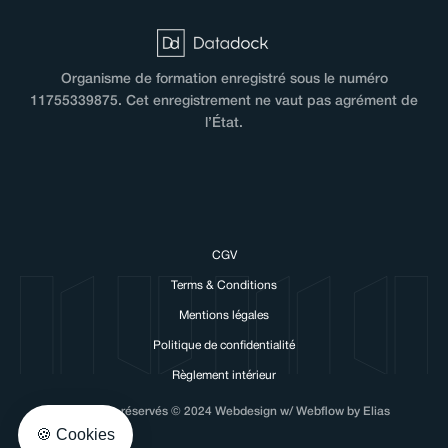
Organisme de formation enregistré sous le numéro
11755339875. Cet enregistrement ne vaut pas agrément de
l’État.
CGV
e!
Terms & Conditions
ove cookies!
Mentions légales
to use cookies to make our website work and to personalise
Politique de confidentialité
erience with NUMA.
Règlement intérieur
t your privacy, here's how.
Tous droits réservés © 2024 Webdesign w/ Webflow by Elias
Consents certified by
🍪 Cookies