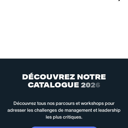
D
É
C
O
U
V
R
E
Z
N
O
T
R
E
C
A
T
A
L
O
G
U
E
2
0
2
6
Découvrez tous nos parcours et workshops pour
adresser les challenges de management et leadership
les plus critiques.