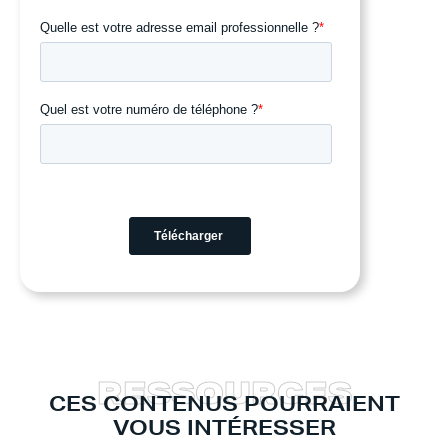
R
E
S
S
O
U
R
C
E
S
CES CONTENUS POURRAIENT
VOUS INTÉRESSER