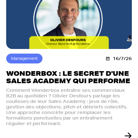
Management
16/7/26
WONDERBOX : LE SECRET D'UNE
SALES ACADEMY QUI PERFORME
Comment Wonderbox entraîne ses commerciaux
B2B au quotidien ? Olivier Desfours partage les
coulisses de leur Sales Academy : jeux de rôle,
gestion des objections, pitch et débriefs collectifs.
Une approche concrète pour remplacer les
formations ponctuelles par un entraînement
régulier et performant.