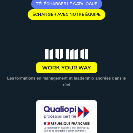
T
É
L
É
C
H
A
R
G
E
R
L
E
C
A
T
A
L
O
G
U
E
É
C
H
A
N
G
E
R
A
V
E
C
N
O
T
R
E
É
Q
U
I
P
E
WORK YOUR WAY
Les formations en management et leadership ancrées dans le
réel