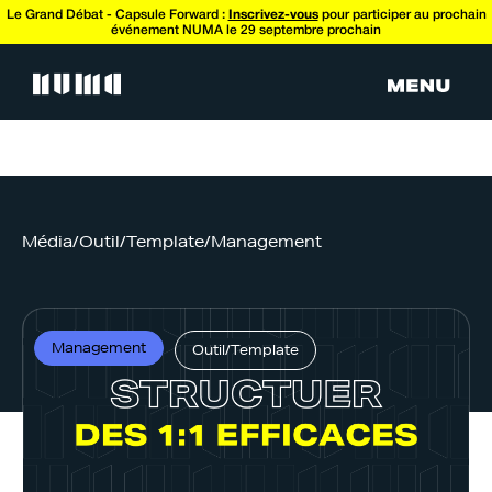
Le Grand Débat - Capsule Forward :
Inscrivez-vous
pour participer au prochain
événement NUMA le 29 septembre prochain
Média
/
Outil/Template
/
Management
Management
Outil/Template