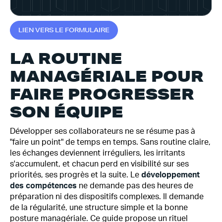
L
I
E
N
V
E
R
S
L
E
F
O
R
M
U
L
A
I
R
E
LA ROUTINE
MANAGÉRIALE POUR
FAIRE PROGRESSER
SON ÉQUIPE
Développer ses collaborateurs ne se résume pas à
"faire un point" de temps en temps. Sans routine claire,
les échanges deviennent irréguliers, les irritants
s'accumulent, et chacun perd en visibilité sur ses
priorités, ses progrès et la suite. Le
développement
des compétences
ne demande pas des heures de
préparation ni des dispositifs complexes. Il demande
de la régularité, une structure simple et la bonne
posture managériale. Ce guide propose un rituel